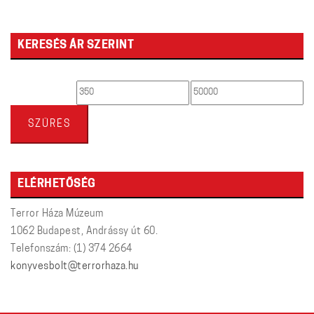
KERESÉS ÁR SZERINT
Min
Max
ár
ár
SZŰRÉS
ELÉRHETŐSÉG
Terror Háza Múzeum
1062 Budapest, Andrássy út 60.
Telefonszám: (1) 374 2664
konyvesbolt@terrorhaza.hu