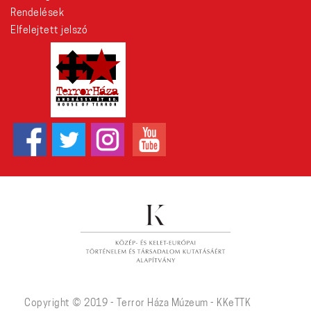
Rendelések
Elfelejtett jelszó
Copyright © 2019 - Terror Háza Múzeum - KKeTTK