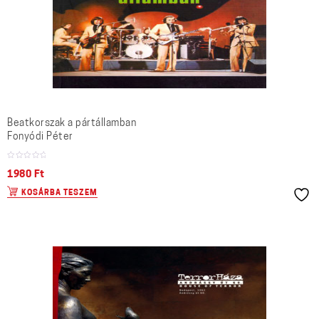
Beatkorszak a pártállamban
Fonyódi Péter
1980
Ft
KOSÁRBA TESZEM