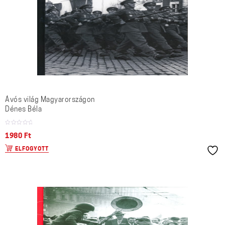
Ávós világ Magyarországon
Dénes Béla
1980
Ft
ELFOGYOTT