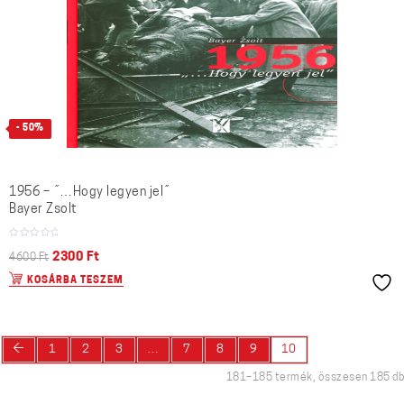
- 50%
1956 – ˝…Hogy legyen jel˝
Bayer Zsolt
2300
Ft
4600
Ft
KOSÁRBA TESZEM
←
1
2
3
…
7
8
9
10
181–185 termék, összesen 185 db