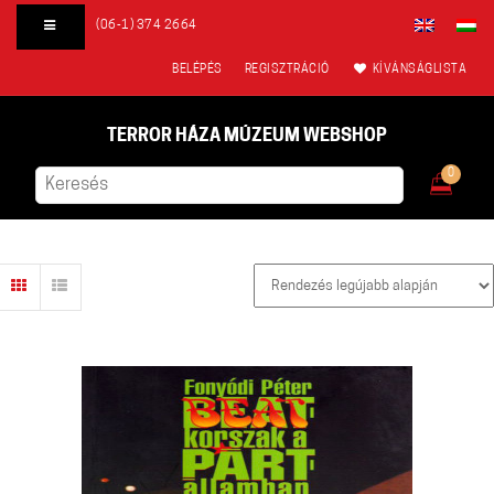
(06-1) 374 2664
BELÉPÉS
REGISZTRÁCIÓ
KÍVÁNSÁGLISTA
TERROR HÁZA MÚZEUM WEBSHOP
0