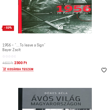
- 50%
1956 – ˝…To leave a Sign˝
Bayer Zsolt
2300
Ft
4600
Ft
KOSÁRBA TESZEM