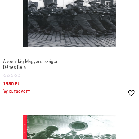
Ávós világ Magyarországon
Dénes Béla
1980
Ft
ELFOGYOTT