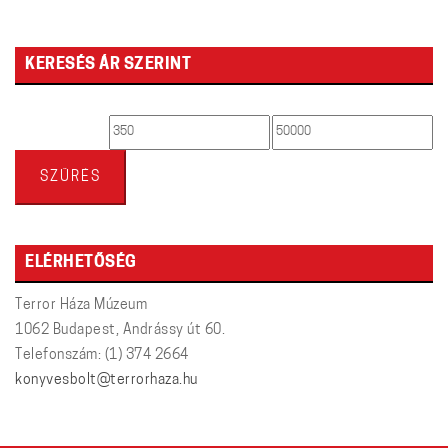
KERESÉS ÁR SZERINT
Min
Max
ár
ár
SZŰRÉS
ELÉRHETŐSÉG
Terror Háza Múzeum
1062 Budapest, Andrássy út 60.
Telefonszám: (1) 374 2664
konyvesbolt@terrorhaza.hu