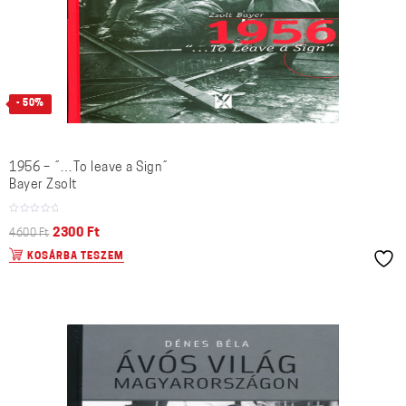
- 50%
1956 – ˝…To leave a Sign˝
Bayer Zsolt
2300
Ft
4600
Ft
KOSÁRBA TESZEM