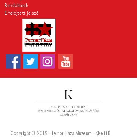
Rendelések
Elfelejtett jelszó
Copyright © 2019 - Terror Háza Múzeum - KKeTTK