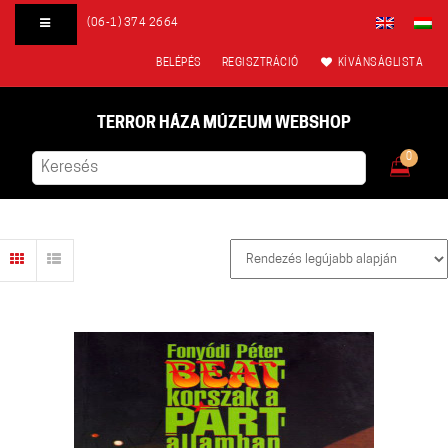
(06-1) 374 2664
BELÉPÉS
REGISZTRÁCIÓ
KÍVÁNSÁGLISTA
TERROR HÁZA MÚZEUM WEBSHOP
0