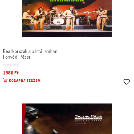
Beatkorszak a pártállamban
Fonyódi Péter
1980
Ft
KOSÁRBA TESZEM