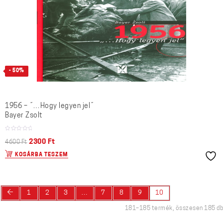
- 50%
1956 – ˝…Hogy legyen jel˝
Bayer Zsolt
2300
Ft
4600
Ft
KOSÁRBA TESZEM
←
1
2
3
…
7
8
9
10
181–185 termék, összesen 185 db