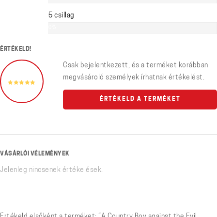
5 csillag
0%
ÉRTÉKELD!
Csak bejelentkezett, és a terméket korábban
megvásároló személyek írhatnak értékelést.
ÉRTÉKELD A TERMÉKET
VÁSÁRLÓI VÉLEMÉNYEK
Jelenleg nincsenek értékelések.
Értékeld elsőként a terméket: “A Country Boy against the Evil