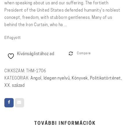
when speaking about us and our suffering. The fortieth
President of the United States defended humanity’s noblest
concept, freedom, with stubborn gentleness. Many of us
behind the Iron Curtain, who ha ...
Elfogyott
Kívánságlistához ad
Compare
CIKKSZÁM:
THM-1706
KATEGÓRIÁK:
Angol
,
Idegen nyelvű
,
Könyvek
,
Politikatörténet
,
XX. század
TOVÁBBI INFORMÁCIÓK