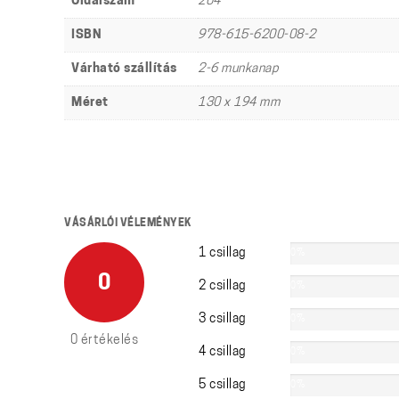
Oldalszám
204
ISBN
978-615-6200-08-2
Várható szállítás
2-6 munkanap
Méret
130 x 194 mm
VÁSÁRLÓI VÉLEMÉNYEK
1 csillag
0%
0
2 csillag
0%
3 csillag
0%
0 értékelés
4 csillag
0%
5 csillag
0%