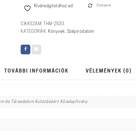
Kívánságlistához ad
Compare
Válogatott
versek
mennyiség
CIKKSZÁM:
THM-2533
KATEGÓRIÁK:
Könyvek
,
Szépirodalom
TOVÁBBI INFORMÁCIÓK
VÉLEMÉNYEK (0)
em és Társadalom Kutatásáért Közalapítvány