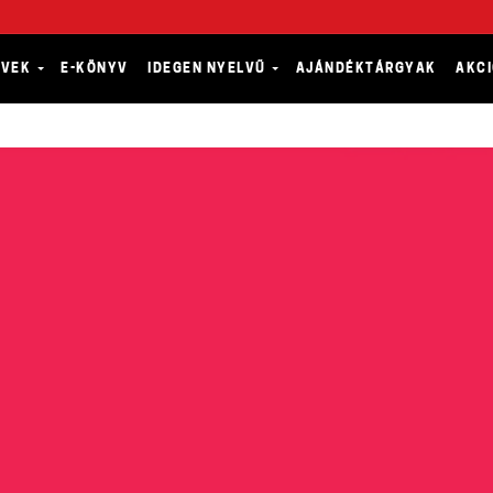
YVEK
E-KÖNYV
IDEGEN NYELVŰ
AJÁNDÉKTÁRGYAK
AKC