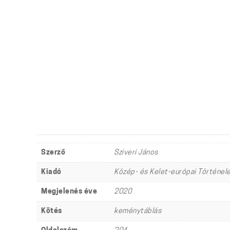
Szerző
Sziveri János
Kiadó
Közép- és Kelet-európai Történel
Megjelenés éve
2020
Kötés
keménytáblás