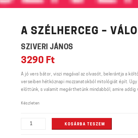
A SZÉLHERCEG – VÁL
SZIVERI JÁNOS
3290
Ft
A jó vers bátor, viszi magával az olvasót, belerántja a köl
verseiben hétköznapi mozzanatokból mitológiát épít. Úgy á
előttünk, s valamit megérthetünk mindabból, amire addig va
Készleten
A
KOSÁRBA TESZEM
szélherceg
-