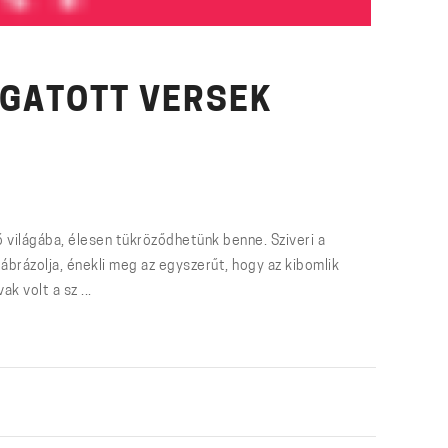
OGATOTT VERSEK
tő világába, élesen tükröződhetünk benne. Sziveri a
brázolja, énekli meg az egyszerűt, hogy az kibomlik
k volt a sz ...