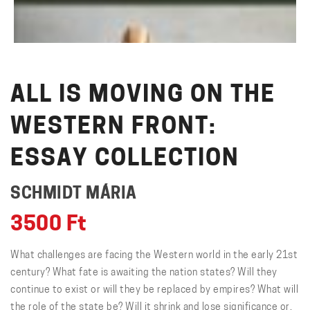
ALL IS MOVING ON THE
WESTERN FRONT:
ESSAY COLLECTION
SCHMIDT MÁRIA
3500
Ft
What challenges are facing the Western world in the early 21st
century? What fate is awaiting the nation states? Will they
continue to exist or will they be replaced by empires? What will
the role of the state be? Will it shrink and lose significance or,