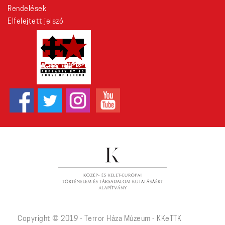
Rendelések
Elfelejtett jelszó
Copyright © 2019 - Terror Háza Múzeum - KKeTTK