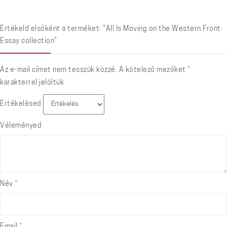
Értékeld elsőként a terméket: “All Is Moving on the Western Front:
Essay collection”
Az e-mail címet nem tesszük közzé.
A kötelező mezőket
*
karakterrel jelöltük
Értékelésed
Véleményed
Név
*
Email
*