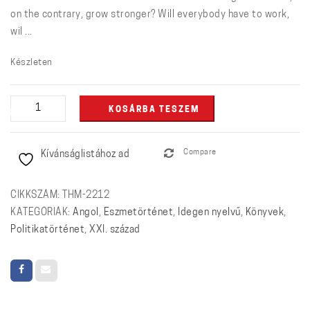
on the contrary, grow stronger? Will everybody have to work,
wil ...
Készleten
All
KOSÁRBA TESZEM
Is
Moving
Kívánságlistához ad
Compare
on
the
Western
CIKKSZÁM:
THM-2212
Front:
KATEGÓRIÁK:
Angol
,
Eszmetörténet
,
Idegen nyelvű
,
Könyvek
,
Essay
Politikatörténet
,
XXI. század
collection
mennyiség