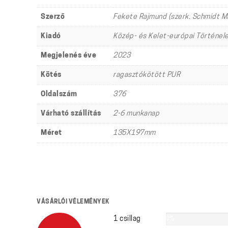
Szerző
Fekete Rajmund (szerk. Schmidt Má
Kiadó
Közép- és Kelet-európai Történel
Megjelenés éve
2023
Kötés
ragasztókötött PUR
Oldalszám
376
Várható szállítás
2-6 munkanap
Méret
135X197mm
VÁSÁRLÓI VÉLEMÉNYEK
1 csillag
0%