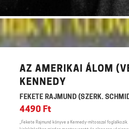
AZ AMERIKAI ÁLOM (VÉ
KENNEDY
FEKETE RAJMUND (SZERK. SCHMI
4490
Ft
„Fekete Rajmund könyve a Kennedy-mítosszal foglalkozik.