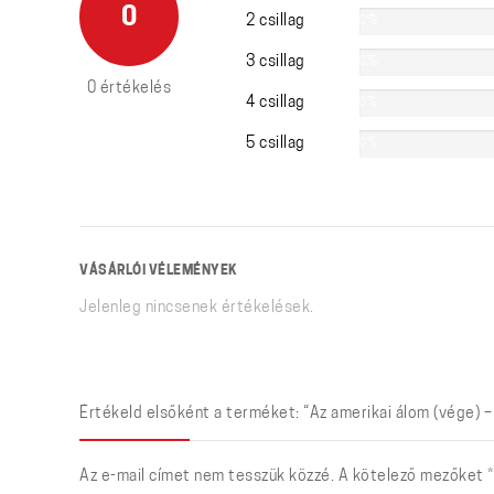
0
2 csillag
0%
3 csillag
0%
0 értékelés
4 csillag
0%
5 csillag
0%
VÁSÁRLÓI VÉLEMÉNYEK
Jelenleg nincsenek értékelések.
Értékeld elsőként a terméket: “Az amerikai álom (vége) –
Az e-mail címet nem tesszük közzé.
A kötelező mezőket
*