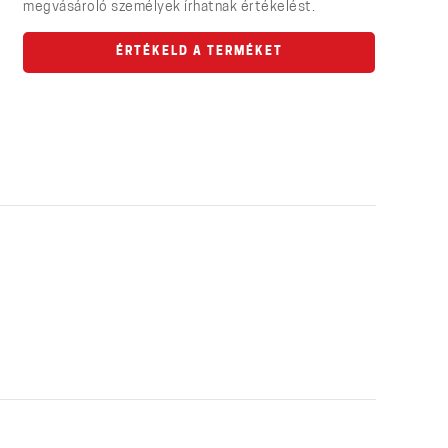
megvásároló személyek írhatnak értékelést.
ÉRTÉKELD A TERMÉKET