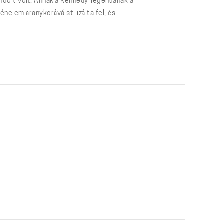
ndolt volt. Annak a Kennedy-legendának a
elem aranykorává stilizálta fel, és ...