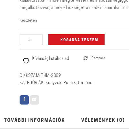
kialakításában minden megtervezett és alaposan végiggo
megalkotásával, amely elnökségét a modern amerikai történ
Készleten
Az
KOSÁRBA TESZEM
amerikai
álom
Kívánságlistához ad
Compare
(vége)
-
John
CIKKSZÁM:
THM-2889
F.
KATEGÓRIÁK:
Könyvek
,
Politikatörténet
Kennedy
mennyiség
TOVÁBBI INFORMÁCIÓK
VÉLEMÉNYEK (0)