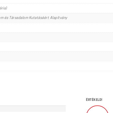
ria)
em és Társadalom Kutatásáért Alapítvány
ÉRTÉKELD!