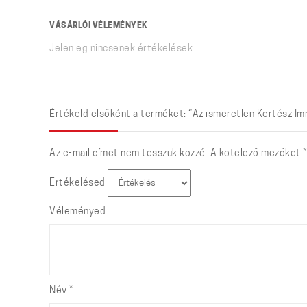
VÁSÁRLÓI VÉLEMÉNYEK
Jelenleg nincsenek értékelések.
Értékeld elsőként a terméket: “Az ismeretlen Kertész Imr
Az e-mail címet nem tesszük közzé.
A kötelező mezőket
*
Értékelésed
Véleményed
Név
*