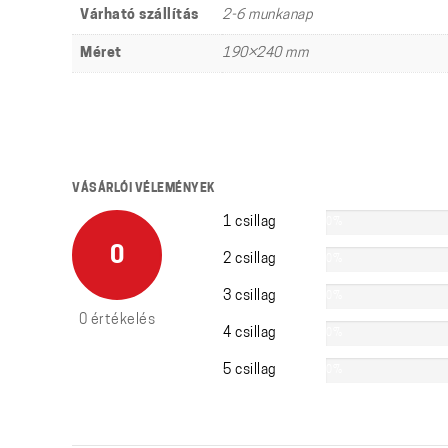
Várható szállítás
2-6 munkanap
Méret
190×240 mm
VÁSÁRLÓI VÉLEMÉNYEK
1 csillag
0%
0
2 csillag
0%
3 csillag
0%
0 értékelés
4 csillag
0%
5 csillag
0%