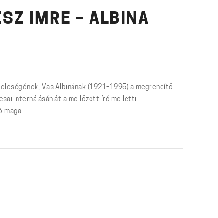
SZ IMRE – ALBINA
ő feleségének, Vas Albinának (1921–1995) a megrendítő
sai internálásán át a mellőzött író melletti
ő maga ...