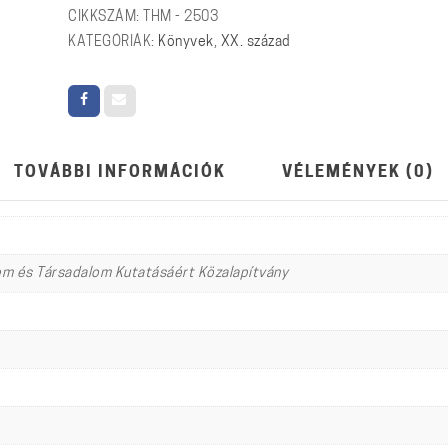
Albina
CIKKSZÁM:
THM - 2503
mennyiség
KATEGÓRIÁK:
Könyvek
,
XX. század
TOVÁBBI INFORMÁCIÓK
VÉLEMÉNYEK (0)
em és Társadalom Kutatásáért Közalapítvány