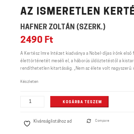
AZ ISMERETLEN KERTÉ
HAFNER ZOLTÁN (SZERK.)
2490
Ft
A Kertész Imre Intézet kiadványa a Nobel-díjas írónk els
élettörténetét meséli el, a háborús üldöztetéstől a kistarc
rendíthetetlen kitartásáig. „Nem az élete volt nagyszerű: 
Készleten
Az
KOSÁRBA TESZEM
ismeretlen
Kertész
Kívánságlistához ad
Compare
Imre
-