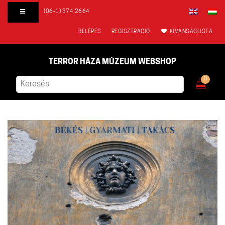
(06-1) 374 2664
BELÉPÉS
REGISZTRÁCIÓ
KÍVÁNSÁGLISTA
TERROR HÁZA MÚZEUM WEBSHOP
0