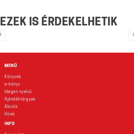
EZEK IS ÉRDEKELHETIK
MENÜ
Könyvek
e-könyv
Idegen nyelvű
Ajándéktárgyak
Akciók
Hírek
INFO