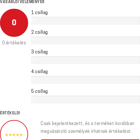
VÁSÁRLÓI VÉLEMÉNYEK
1 csillag
0%
0
2 csillag
0%
0 értékelés
3 csillag
0%
4 csillag
0%
5 csillag
0%
ÉRTÉKELD!
Csak bejelentkezett, és a terméket korábban
megvásároló személyek írhatnak értékelést.