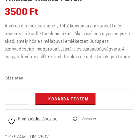
3500
Ft
A város élő múzeum, amely féltékenyen őrzi a körülötte és
benne zajló konfliktusok emlékeit. Ma is számos olyan helyszín
akad, amely hősies mélabúval emlékeztet Budapest
szenvedéseire, megpróbáltatására és szabadságvágyára. A
magyar főváros a 20. század derekán a konfliktusok gyújtópon
...
Készleten
Budapest
KOSÁRBA TESZEM
hegei
mennyiség
Kívánságlistához ad
Compare
CIKKSZÁM:
THM-2507