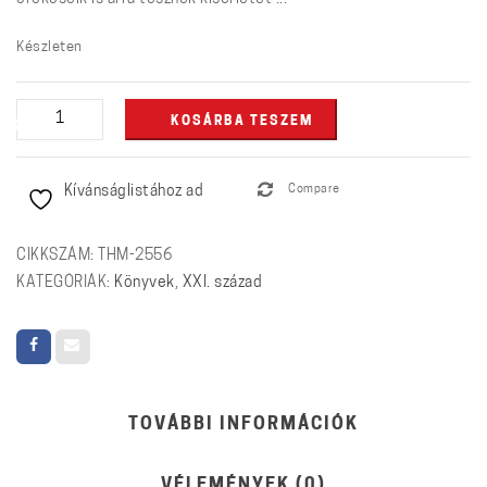
Készleten
Célkeresztben
KOSÁRBA TESZEM
a
határok
Kívánságlistához ad
Compare
mennyiség
CIKKSZÁM:
THM-2556
KATEGÓRIÁK:
Könyvek
,
XXI. század
TOVÁBBI INFORMÁCIÓK
VÉLEMÉNYEK (0)