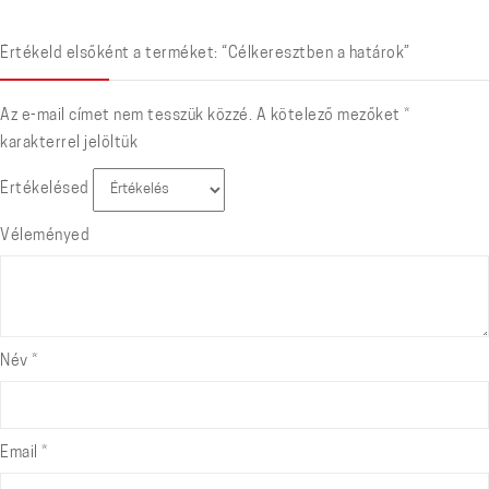
Értékeld elsőként a terméket: “Célkeresztben a határok”
Az e-mail címet nem tesszük közzé.
A kötelező mezőket
*
karakterrel jelöltük
Értékelésed
Véleményed
Név
*
Email
*