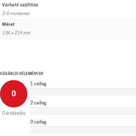
Várható szállítás
2-6 munkanap
Méret
134 x 214 mm
VÁSÁRLÓI VÉLEMÉNYEK
1 csillag
0%
0
2 csillag
0%
0 értékelés
3 csillag
0%