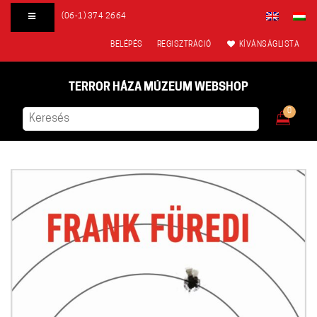
(06-1) 374 2664
BELÉPÉS
REGISZTRÁCIÓ
KÍVÁNSÁGLISTA
TERROR HÁZA MÚZEUM WEBSHOP
0