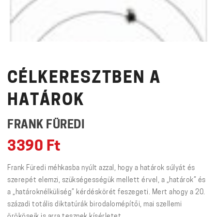
CÉLKERESZTBEN A
HATÁROK
FRANK FÜREDI
3390
Ft
Frank Füredi méhkasba nyúlt azzal, hogy a határok súlyát és
szerepét elemzi, szükségességük mellett érvel, a „határok” és
a „határoknélküliség” kérdéskörét feszegeti. Mert ahogy a 20.
századi totális diktatúrák birodalomépítői, mai szellemi
örököseik is arra tesznek kísérletet ...