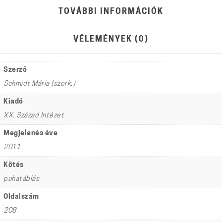
2004)
TOVÁBBI INFORMÁCIÓK
mennyiség
VÉLEMÉNYEK (0)
Szerző
Schmidt Mária (szerk.)
Kiadó
XX. Század Intézet
Megjelenés éve
2011
Kötés
puhatáblás
Oldalszám
208