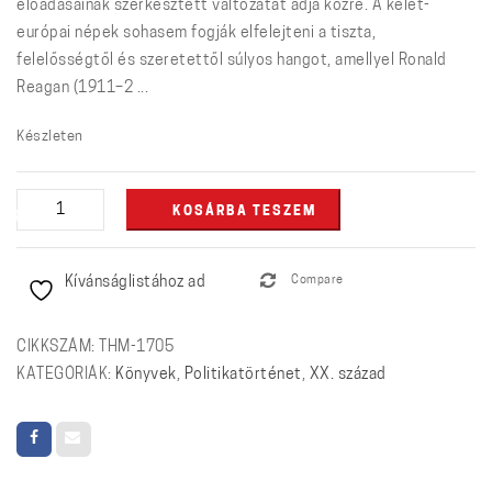
előadásainak szerkesztett változatát adja közre. A kelet-
európai népek sohasem fogják elfelejteni a tiszta,
felelősségtől és szeretettől súlyos hangot, amellyel Ronald
Reagan (1911–2 ...
Készleten
Egy
KOSÁRBA TESZEM
vidéki
srác
Kívánságlistához ad
Compare
a
gonosz
birodalma
CIKKSZÁM:
THM-1705
ellen
KATEGÓRIÁK:
Könyvek
,
Politikatörténet
,
XX. század
-
Ronald
Reagan
(1911–