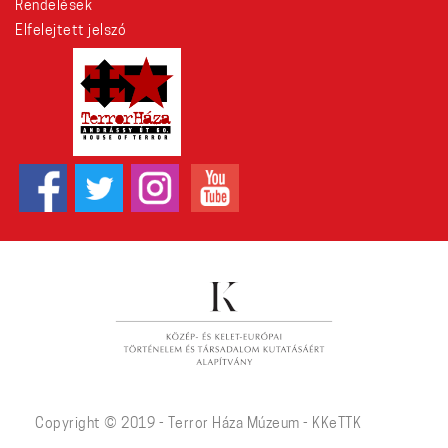
Rendelések
Elfelejtett jelszó
Copyright © 2019 - Terror Háza Múzeum - KKeTTK