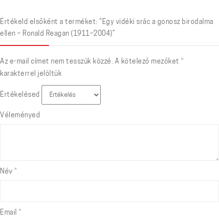
Értékeld elsőként a terméket: “Egy vidéki srác a gonosz birodalma
ellen – Ronald Reagan (1911–2004)”
Az e-mail címet nem tesszük közzé.
A kötelező mezőket
*
karakterrel jelöltük
Értékelésed
Véleményed
Név
*
Email
*