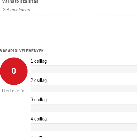
Várható szállítás
2-6 munkanap
VÁSÁRLÓI VÉLEMÉNYEK
1 csillag
0%
0
2 csillag
0%
0 értékelés
3 csillag
0%
4 csillag
0%