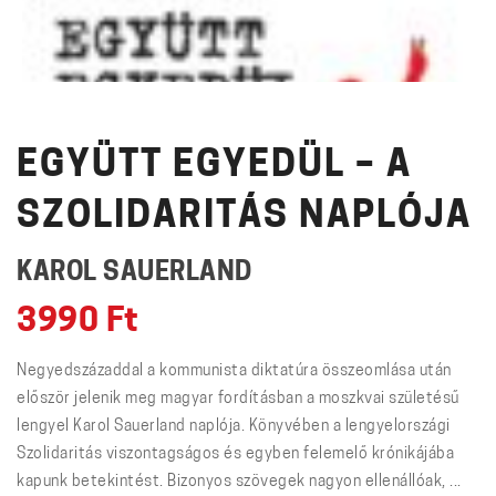
EGYÜTT EGYEDÜL – A
SZOLIDARITÁS NAPLÓJA
KAROL SAUERLAND
3990
Ft
Negyedszázaddal a kommunista diktatúra összeomlása után
először jelenik meg magyar fordításban a moszkvai születésű
lengyel Karol Sauerland naplója. Könyvében a lengyelországi
Szolidaritás viszontagságos és egyben felemelő krónikájába
kapunk betekintést. Bizonyos szövegek nagyon ellenállóak, ...