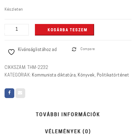
Készleten
Együtt
KOSÁRBA TESZEM
egyedül
-
Kívánságlistához ad
Compare
A
Szolidaritás
naplója
CIKKSZÁM:
THM-2232
mennyiség
KATEGÓRIÁK:
Kommunista diktatúra
,
Könyvek
,
Politikatörténet
TOVÁBBI INFORMÁCIÓK
VÉLEMÉNYEK (0)