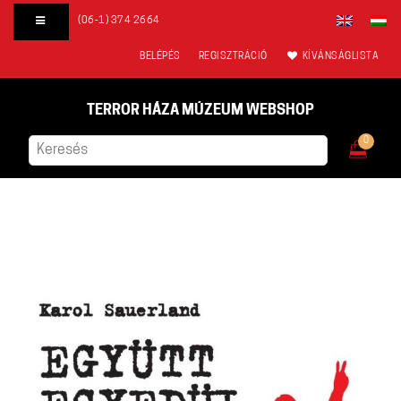
(06-1) 374 2664
BELÉPÉS
REGISZTRÁCIÓ
KÍVÁNSÁGLISTA
TERROR HÁZA MÚZEUM WEBSHOP
0