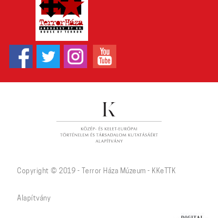
Copyright © 2019 - Terror Háza Múzeum - KKeTTK
Alapítvány