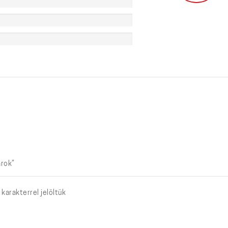
arok”
karakterrel jelöltük