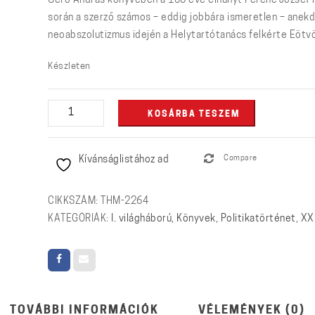
Gerő András könyvében a 100 éve elhunyt Ferenc József 
során a szerző számos – eddig jobbára ismeretlen – anekdo
neoabszolutizmus idején a Helytartótanács felkérte Eötvös
Készleten
Ferenc
KOSÁRBA TESZEM
József
és
Kívánságlistához ad
Compare
a
magyarok
mennyiség
CIKKSZÁM:
THM-2264
KATEGÓRIÁK:
I. világháború
,
Könyvek
,
Politikatörténet
,
XX
TOVÁBBI INFORMÁCIÓK
VÉLEMÉNYEK (0)