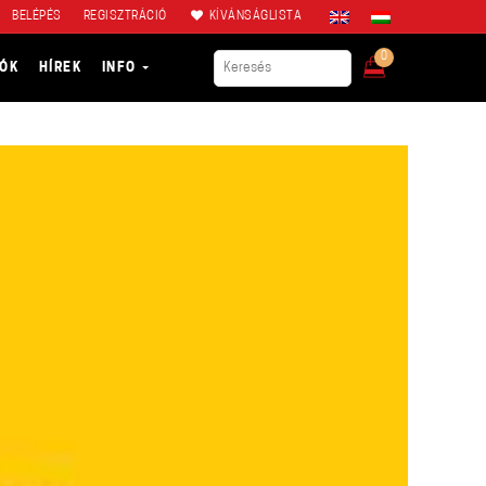
BELÉPÉS
REGISZTRÁCIÓ
KÍVÁNSÁGLISTA
0
IÓK
HÍREK
INFO