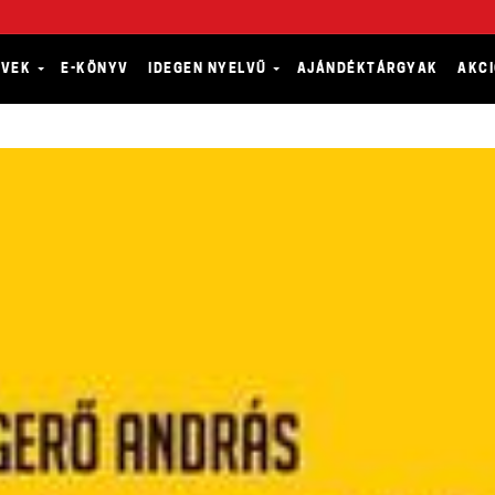
YVEK
E-KÖNYV
IDEGEN NYELVŰ
AJÁNDÉKTÁRGYAK
AKC