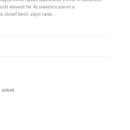
magyarokhoz fűződő kapcsolatát elemzi. A múltidézés
tát elevenít fel. Az anekdota szerint a
 József bárót, adjon tanác ...
. század