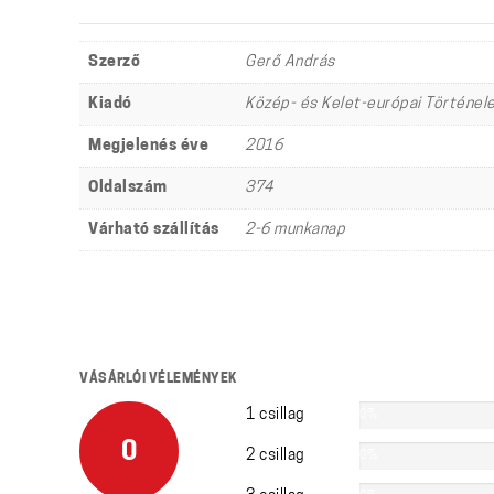
Szerző
Gerő András
Kiadó
Közép- és Kelet-európai Történel
Megjelenés éve
2016
Oldalszám
374
Várható szállítás
2-6 munkanap
VÁSÁRLÓI VÉLEMÉNYEK
1 csillag
0%
0
2 csillag
0%