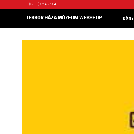
(06-1) 374 2664
TERROR HÁZA MÚZEUM WEBSHOP
KÖN