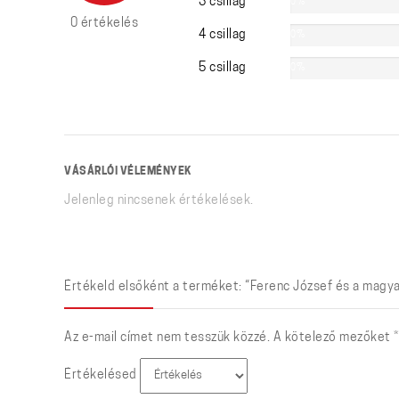
3 csillag
0%
0 értékelés
4 csillag
0%
5 csillag
0%
VÁSÁRLÓI VÉLEMÉNYEK
Jelenleg nincsenek értékelések.
Értékeld elsőként a terméket: “Ferenc József és a magy
Az e-mail címet nem tesszük közzé.
A kötelező mezőket
*
Értékelésed