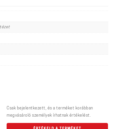
ntézet
Csak bejelentkezett, és a terméket korábban
megvásároló személyek írhatnak értékelést.
ÉRTÉKELD A TERMÉKET