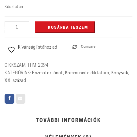
Készleten
Földre
KOSÁRBA TESZEM
szállt
mennyország
Kívánságlistához ad
Compare
mennyiség
CIKKSZÁM:
THM-2094
KATEGÓRIÁK:
Eszmetörténet
,
Kommunista diktatúra
,
Könyvek
,
XX. század
TOVÁBBI INFORMÁCIÓK