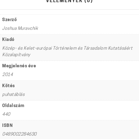
VÉLEMÉNYEK (0)
Szerző
Joshua Muravchik
Kiadó
Közép- és Kelet-európai Történelem és Társadalom Kutatásáért
Közalapítvány
Megjelenés éve
2014
Kötés
puhatáblás
Oldalszám
440
ISBN
0489002284630