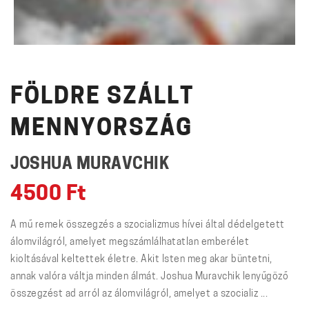
FÖLDRE SZÁLLT
MENNYORSZÁG
JOSHUA MURAVCHIK
4500
Ft
A mű remek összegzés a szocializmus hívei által dédelgetett
álomvilágról, amelyet megszámlálhatatlan emberélet
kioltásával keltettek életre. Akit Isten meg akar büntetni,
annak valóra váltja minden álmát. Joshua Muravchik lenyűgöző
összegzést ad arról az álomvilágról, amelyet a szocializ ...