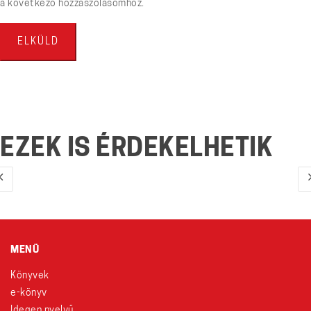
a következő hozzászólásomhoz.
EZEK IS ÉRDEKELHETIK
MENÜ
Könyvek
e-könyv
Idegen nyelvű