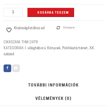
Hit,
KOSÁRBA TESZEM
illúziókkal
mennyiség
Kívánságlistához ad
Compare
CIKKSZÁM:
THM-2478
KATEGÓRIÁK:
I. világháború
,
Könyvek
,
Politikatörténet
,
XX.
század
TOVÁBBI INFORMÁCIÓK
VÉLEMÉNYEK (0)