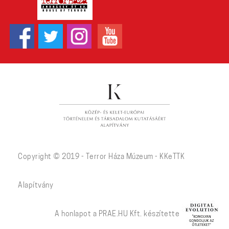
Copyright © 2019 - Terror Háza Múzeum - KKeTTK
Alapítvány
A honlapot a PRAE.HU Kft. készítette