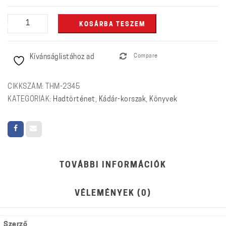
Kerek
KOSÁRBA TESZEM
erdő
közepében
Kívánságlistához ad
Compare
mennyiség
CIKKSZÁM:
THM-2345
KATEGÓRIÁK:
Hadtörténet
,
Kádár-korszak
,
Könyvek
TOVÁBBI INFORMÁCIÓK
VÉLEMÉNYEK (0)
Szerző