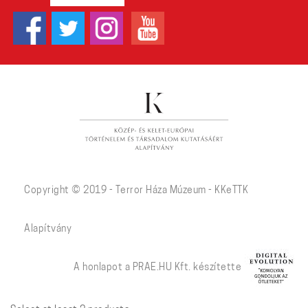
Copyright © 2019 - Terror Háza Múzeum - KKeTTK
Alapítvány
A honlapot a PRAE.HU Kft. készítette