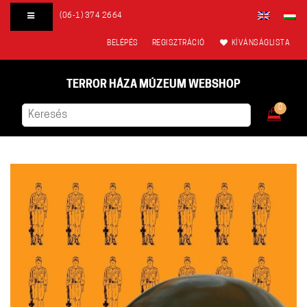
(06-1) 374 2664
BELÉPÉS
REGISZTRÁCIÓ
KÍVÁNSÁGLISTA
TERROR HÁZA MÚZEUM WEBSHOP
0