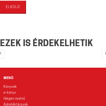
EZEK IS ÉRDEKELHETIK
MENÜ
Könyvek
e-könyv
Idegen nyelvű
Ajándéktárgyak