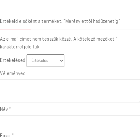
Értékeld elsőként a terméket: “Merénylettől hadüzenetig”
Az e-mail címet nem tesszük közzé.
A kötelező mezőket
*
karakterrel jelöltük
Értékelésed
Véleményed
Név
*
Email
*