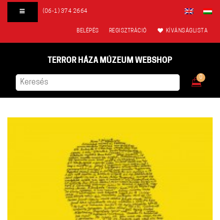
(06-1) 374 2664
BELÉPÉS
REGISZTRÁCIÓ
KÍVÁNSÁGLISTA
TERROR HÁZA MÚZEUM WEBSHOP
0