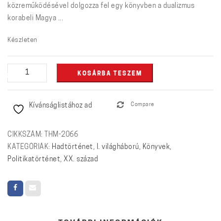
közreműködésével dolgozza fel egy könyvben a dualizmus
korabeli Magya ...
Készleten
Merénylettől
KOSÁRBA TESZEM
hadüzenetig
mennyiség
Kívánságlistához ad
Compare
CIKKSZÁM:
THM-2066
KATEGÓRIÁK:
Hadtörténet
,
I. világháború
,
Könyvek
,
Politikatörténet
,
XX. század