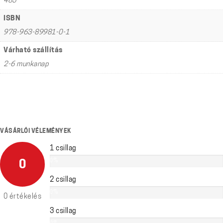
485
ISBN
978-963-89981-0-1
Várható szállítás
2-6 munkanap
VÁSÁRLÓI VÉLEMÉNYEK
1 csillag
0%
0
2 csillag
0%
0 értékelés
3 csillag