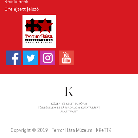
Rendelések
Elfelejtett jelszó
Copyright © 2019 - Terror Háza Múzeum - KKeTTK