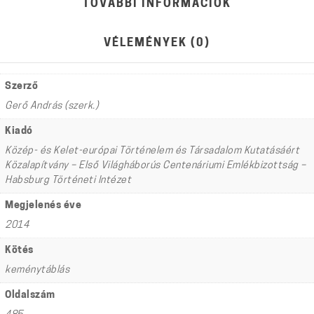
TOVÁBBI INFORMÁCIÓK
VÉLEMÉNYEK (0)
Szerző
Gerő András (szerk.)
Kiadó
Közép- és Kelet-európai Történelem és Társadalom Kutatásáért
Közalapítvány – Első Világháborús Centenáriumi Emlékbizottság –
Habsburg Történeti Intézet
Megjelenés éve
2014
Kötés
keménytáblás
Oldalszám