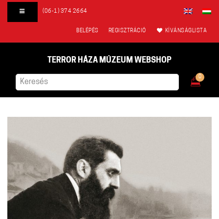
(06-1) 374 2664
BELÉPÉS
REGISZTRÁCIÓ
KÍVÁNSÁGLISTA
TERROR HÁZA MÚZEUM WEBSHOP
0