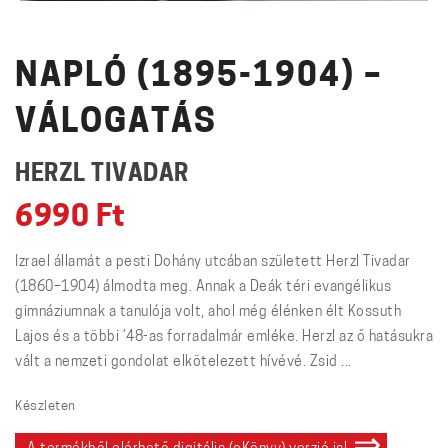
NAPLÓ (1895-1904) –
VÁLOGATÁS
HERZL TIVADAR
6990
Ft
Izrael államát a pesti Dohány utcában született Herzl Tivadar
(1860–1904) álmodta meg. Annak a Deák téri evangélikus
gimnáziumnak a tanulója volt, ahol még élénken élt Kossuth
Lajos és a többi ’48-as forradalmár emléke. Herzl az ő hatásukra
vált a nemzeti gondolat elkötelezett hívévé. Zsid ...
Készleten