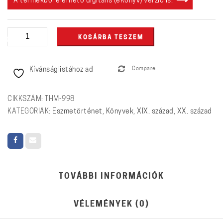
A termékből elérhető digitális (eKönyv) verzió is!
Napló
KOSÁRBA TESZEM
(1895-
1904)
Kívánságlistához ad
Compare
-
Válogatás
mennyiség
CIKKSZÁM:
THM-998
KATEGÓRIÁK:
Eszmetörténet
,
Könyvek
,
XIX. század
,
XX. század
TOVÁBBI INFORMÁCIÓK
VÉLEMÉNYEK (0)