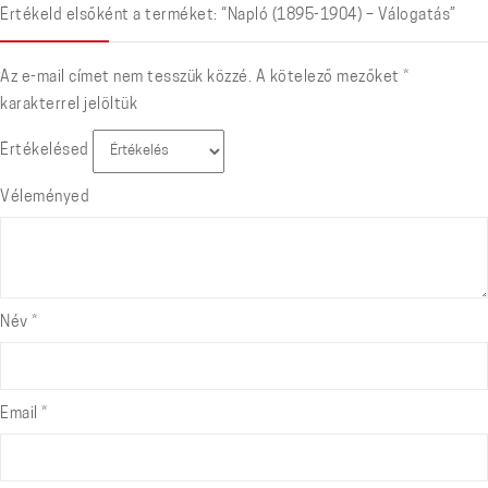
Értékeld elsőként a terméket: “Napló (1895-1904) – Válogatás”
Az e-mail címet nem tesszük közzé.
A kötelező mezőket
*
karakterrel jelöltük
Értékelésed
Véleményed
Név
*
Email
*