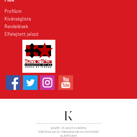
FIÓK
Profilom
Kívánságlista
Rendelések
Elfelejtett jelszó