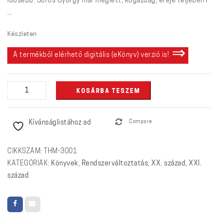
idősebb: Soros György már meglett, kőgazdag, ereje teljében l
...
Készleten
A termékből elérhető digitális (eKönyv) verzió is!
Orbán
KOSÁRBA TESZEM
kontra
Soros
Kívánságlistához ad
Compare
mennyiség
CIKKSZÁM:
THM-3001
KATEGÓRIÁK:
Könyvek
,
Rendszerváltoztatás
,
XX. század
,
XXI.
század