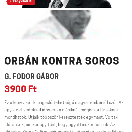
E-könyvben is!
ORBÁN KONTRA SOROS
G. FODOR GÁBOR
3900
Ft
Ez a könyv két kimagasló tehetségű magyar emberről szól. Az
egyik évtizedekkel idősebb a másiknál, mégis kortársaknak
mondhatók. Útjaik többször keresztezték egymást. Voltak
időszakok, amikor úgy tűnt, hogy együttműködhetnek. Az