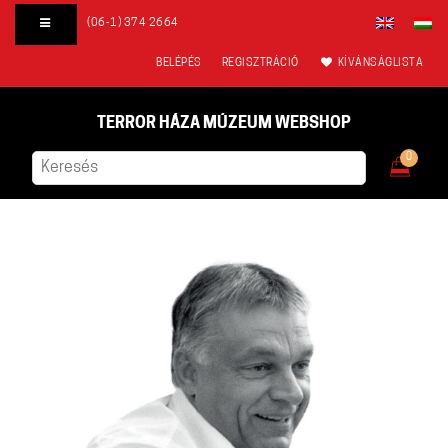
(06-1) 374 2664
BELÉPÉS
REGISZTRÁCIÓ
KÍVÁNSÁGLISTA
TERROR HÁZA MÚZEUM WEBSHOP
0