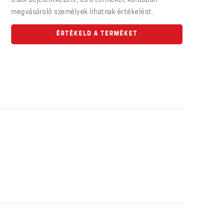
Csak bejelentkezett, és a terméket korábban
megvásároló személyek írhatnak értékelést.
ÉRTÉKELD A TERMÉKET