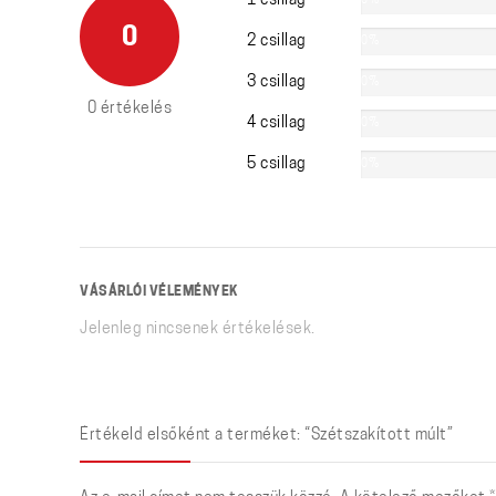
1 csillag
0%
0
2 csillag
0%
3 csillag
0%
0 értékelés
4 csillag
0%
5 csillag
0%
VÁSÁRLÓI VÉLEMÉNYEK
Jelenleg nincsenek értékelések.
Értékeld elsőként a terméket: “Szétszakított múlt”