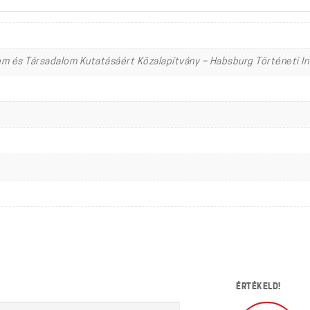
em és Társadalom Kutatásáért Közalapítvány – Habsburg Történeti I
ÉRTÉKELD!