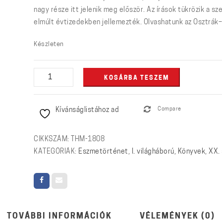
nagy része itt jelenik meg először. Az írások tükrözik a 
elmúlt évtizedekben jellemezték. Olvashatunk az Osztrák–
Készleten
Szétszakított
KOSÁRBA TESZEM
múlt
mennyiség
Kívánságlistához ad
Compare
CIKKSZÁM:
THM-1808
KATEGÓRIÁK:
Eszmetörténet
,
I. világháború
,
Könyvek
,
XX.
TOVÁBBI INFORMÁCIÓK
VÉLEMÉNYEK (0)