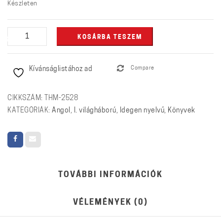
Készleten
The
KOSÁRBA TESZEM
New
World
Kívánságlistához ad
Compare
Order
1918-
1923
CIKKSZÁM:
THM-2528
mennyiség
KATEGÓRIÁK:
Angol
,
I. világháború
,
Idegen nyelvű
,
Könyvek
TOVÁBBI INFORMÁCIÓK
VÉLEMÉNYEK (0)