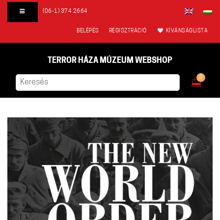
(06-1) 374 2664
BELÉPÉS
REGISZTRÁCIÓ
KÍVÁNSÁGLISTA
TERROR HÁZA MÚZEUM WEBSHOP
0