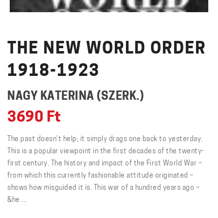
THE NEW WORLD ORDER
1918-1923
NAGY KATERINA (SZERK.)
3690
Ft
The past doesn’t help; it simply drags one back to yesterday.
This is a popular viewpoint in the first decades of the twenty-
first century. The history and impact of the First World War –
from which this currently fashionable attitude originated –
shows how misguided it is. This war of a hundred years ago –
&he ...