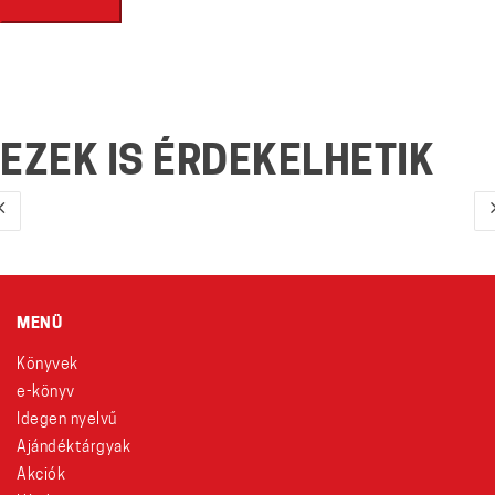
EZEK IS ÉRDEKELHETIK
MENÜ
Könyvek
e-könyv
Idegen nyelvű
Ajándéktárgyak
Akciók