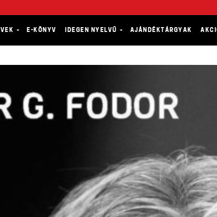
YVEK
E-KÖNYV
IDEGEN NYELVŰ
AJÁNDÉKTÁRGYAK
AKC