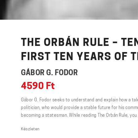
THE ORBÁN RULE – TE
FIRST TEN YEARS OF 
GÁBOR G. FODOR
4590
Ft
Gábor G. Fodor seeks to understand and explain how a ta
politician, who would provide a stable future for his com
becoming a statesman. While reading The Orbán Rule, you can
Készleten