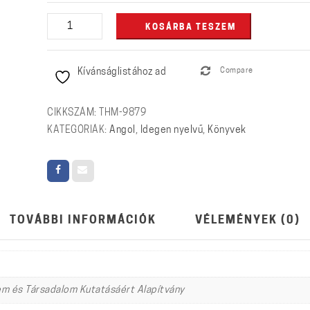
The
KOSÁRBA TESZEM
Orbán
Rule
Kívánságlistához ad
Compare
-
Ten
Chapters
CIKKSZÁM:
THM-9879
on
KATEGÓRIÁK:
Angol
,
Idegen nyelvű
,
Könyvek
the
First
Ten
Years
of
TOVÁBBI INFORMÁCIÓK
VÉLEMÉNYEK (0)
the
Orbán
Era
mennyiség
em és Társadalom Kutatásáért Alapítvány