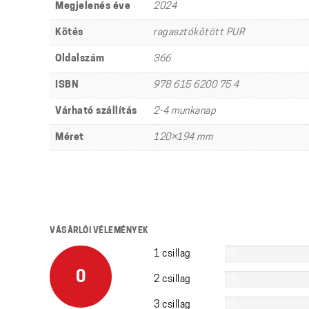
Megjelenés éve
2024
Kötés
ragasztókötött PUR
Oldalszám
366
ISBN
978 615 6200 75 4
Várható szállítás
2-4 munkanap
Méret
120×194 mm
VÁSÁRLÓI VÉLEMÉNYEK
1 csillag
0%
0
2 csillag
0%
3 csillag
0%