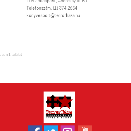
1062 Budapest, Andrássy út 60.
Telefonszám: (1) 374 2664
konyvesbolt@terrorhaza.hu
sen 1 találat