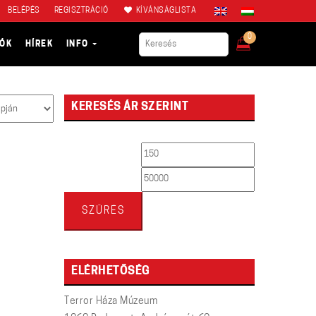
BELÉPÉS
REGISZTRÁCIÓ
KÍVÁNSÁGLISTA
0
IÓK
HÍREK
INFO
KERESÉS ÁR SZERINT
Min
Max
ár
ár
SZŰRÉS
ELÉRHETŐSÉG
Terror Háza Múzeum