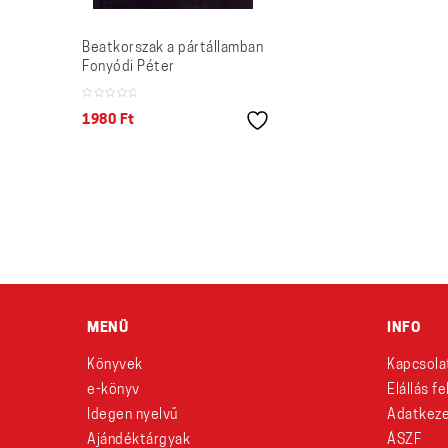
Beatkorszak a pártállamban
Fonyódi Péter
1980
Ft
MENÜ
INFO
Könyvek
Kapcsola
e-könyv
Elállás f
Idegen nyelvű
Adatkeze
Ajándéktárgyak
ÁSZF