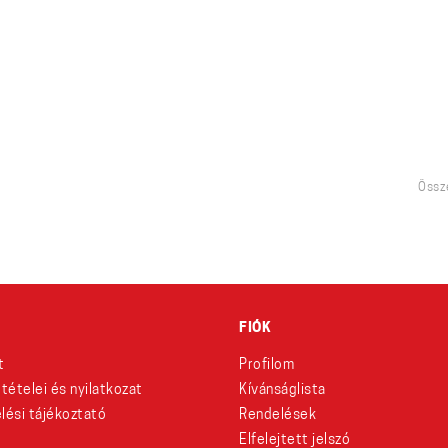
Össze
FIÓK
t
Profilom
eltételei és nyilatkozat
Kívánságlista
lési tájékoztató
Rendelések
Elfelejtett jelszó