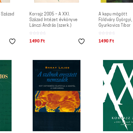
. Század
Korrajz 2005 – A XXI.
A kapu mögött
Század Intézet évkönyve
Földváry Györgyi,
Lánczi András (szerk.)
Gyurkovics Tibor
1490
Ft
1490
Ft