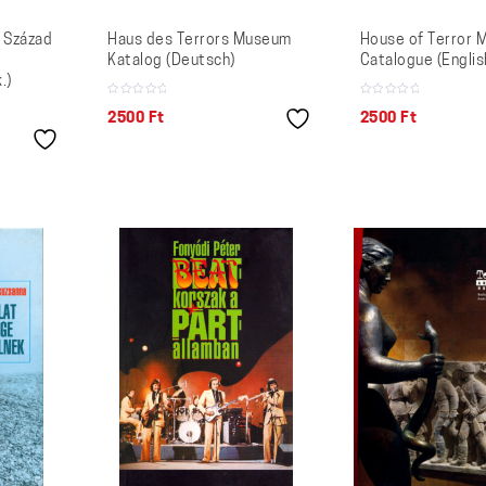
. Század
Haus des Terrors Museum
House of Terror
Katalog (Deutsch)
Catalogue (Englis
.)
2500
Ft
2500
Ft