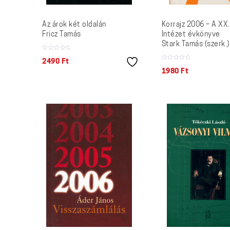
Az árok két oldalán
Korrajz 2006 – A XX
Fricz Tamás
Intézet évkönyve
Stark Tamás (szerk.)
2490
Ft
1980
Ft