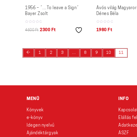
1956 – ˝…To leave a Sign˝
Ávós világ Magyaro
Bayer Zsolt
Dénes Béla
2300
Ft
1980
Ft
4600
Ft
←
1
2
3
…
8
9
10
11
MENÜ
INFO
Könyvek
Kapcsola
e-könyv
Elállás f
Idegen nyelvű
Adatkeze
Ajándéktárgyak
ÁSZF