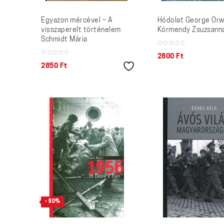
Egyazon mércével – A
Hódolat George Orw
visszaperelt történelem
Körmendy Zsuzsann
Schmidt Mária
2800
Ft
2850
Ft
- 50%