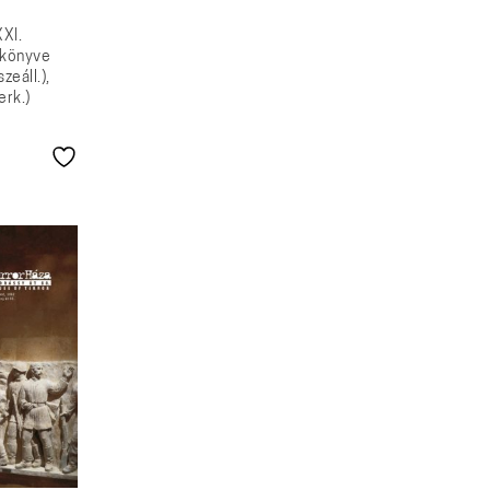
XXI.
vkönyve
zeáll.),
erk.)