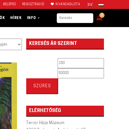
BELÉPÉS
REGISZTRÁCIÓ
KÍVÁNSÁGLISTA
0
IÓK
HÍREK
INFO
KERESÉS ÁR SZERINT
Min
Max
ár
ár
SZŰRÉS
ELÉRHETŐSÉG
Terror Háza Múzeum