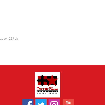
Sorted
zesen 219 db
by
latest