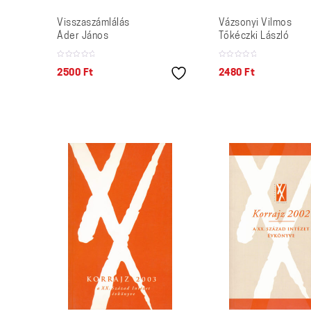
Visszaszámlálás
Vázsonyi Vilmos
Áder János
Tőkéczki László
2500
Ft
2480
Ft