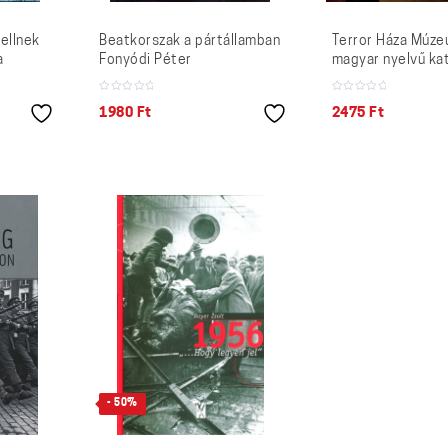
ellnek
Beatkorszak a pártállamban
Terror Háza Múz
a
Fonyódi Péter
magyar nyelvű ka
1980
Ft
2475
Ft
- 50%