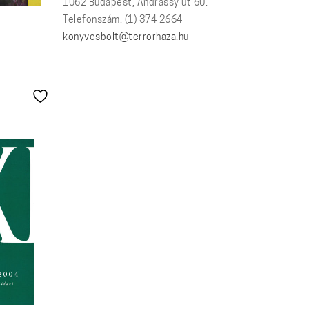
1062 Budapest, Andrássy út 60.
Telefonszám: (1) 374 2664
konyvesbolt@terrorhaza.hu