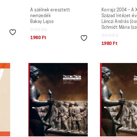
A szélnek eresztett
Korrajz 2004 – A 
nemzedék
Század Intézet é
Bakay Lajos
Lánczi András (öss
Schmidt Mária (sz
1980
Ft
1980
Ft