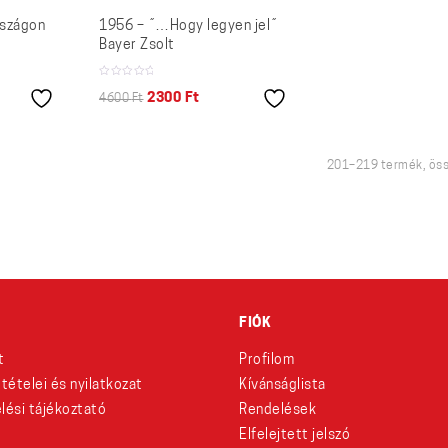
rszágon
1956 – ˝…Hogy legyen jel˝
Bayer Zsolt
2300
Ft
4600
Ft
201–219 termék, öss
FIÓK
t
Profilom
eltételei és nyilatkozat
Kívánságlista
lési tájékoztató
Rendelések
Elfelejtett jelszó