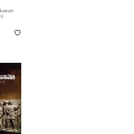
 Museum
h)