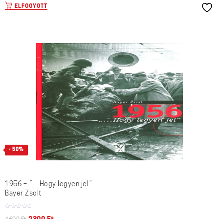
ELFOGYOTT
- 50%
1956 – ˝…Hogy legyen jel˝
Bayer Zsolt