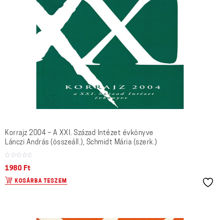
Korrajz 2004 – A XXI. Század Intézet évkönyve
Lánczi András (összeáll.), Schmidt Mária (szerk.)
1980
Ft
KOSÁRBA TESZEM