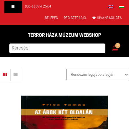
(06-1) 374 2664
BELÉPÉS
REGISZTRÁCIÓ
KÍVÁNSÁGLISTA
TERROR HÁZA MÚZEUM WEBSHOP
0