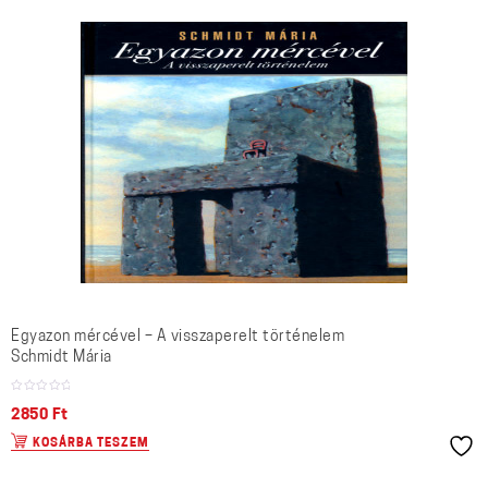
Egyazon mércével – A visszaperelt történelem
Schmidt Mária
2850
Ft
KOSÁRBA TESZEM