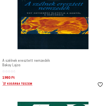
A szélnek eresztett nemzedék
Bakay Lajos
1980
Ft
KOSÁRBA TESZEM