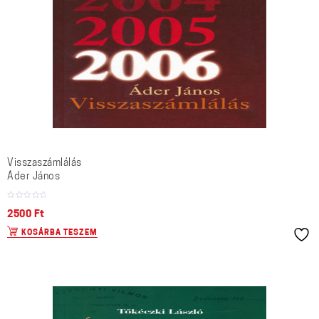
Visszaszámlálás
Áder János
2500
Ft
KOSÁRBA TESZEM