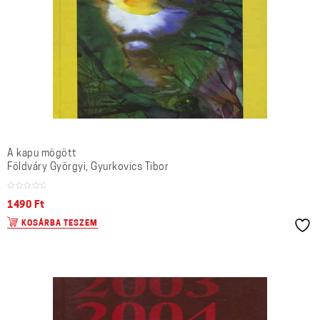
A kapu mögött
Földváry Györgyi, Gyurkovics Tibor
1490
Ft
KOSÁRBA TESZEM