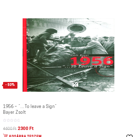
- 50%
1956 – ˝…To leave a Sign˝
Bayer Zsolt
2300
Ft
4600
Ft
KOSÁRBA TESZEM