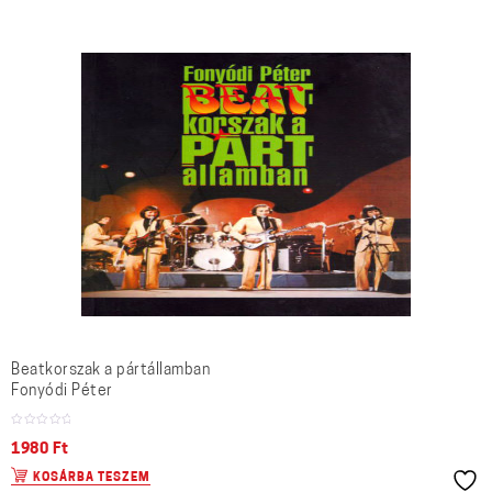
Beatkorszak a pártállamban
Fonyódi Péter
1980
Ft
KOSÁRBA TESZEM