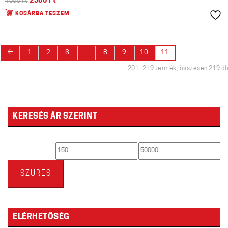
2300
Ft
4600
Ft
KOSÁRBA TESZEM
←
1
2
3
…
8
9
10
11
201–219 termék, összesen 219 db
KERESÉS ÁR SZERINT
Min
Max
ár
ár
SZŰRÉS
ELÉRHETŐSÉG