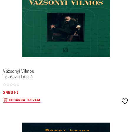
Vázsonyi Vilmos
Tőkéczki László
2480
Ft
KOSÁRBA TESZEM