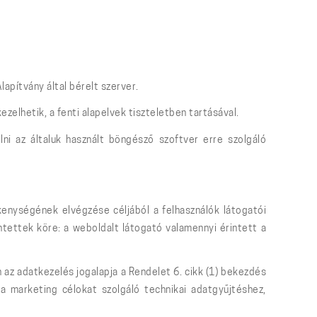
apítvány által bérelt szerver.
zelhetik, a fenti alapelvek tiszteletben tartásával.
lni az általuk használt böngésző szoftver erre szolgáló
nységének elvégzése céljából a felhasználók látogatói
ntettek köre: a weboldalt látogató valamennyi érintett a
z adatkezelés jogalapja a Rendelet 6. cikk (1) bekezdés
 a marketing célokat szolgáló technikai adatgyűjtéshez,