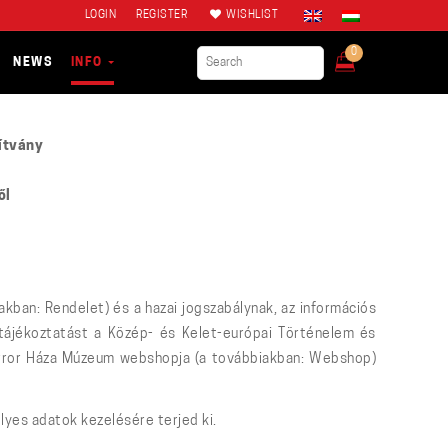
LOGIN
REGISTER
WISHLIST
0
NEWS
INFO
ítvány
ől
kban: Rendelet) és a hazai jogszabálynak, az információs
ő tájékoztatást a Közép- és Kelet-európai Történelem és
Terror Háza Múzeum webshopja (a továbbiakban: Webshop)
yes adatok kezelésére terjed ki.