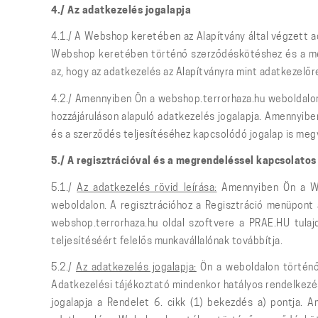
4./ Az adatkezelés jogalapja
4.1./ A Webshop keretében az Alapítvány által végzett ad
Webshop keretében történő szerződéskötéshez és a megk
az, hogy az adatkezelés az Alapítványra mint adatkezelőr
4.2./ Amennyiben Ön a webshop.terrorhaza.hu weboldalon
hozzájáruláson alapuló adatkezelés jogalapja. Amennyib
és a szerződés teljesítéséhez kapcsolódó jogalap is megv
5./ A regisztrációval és a megrendeléssel kapcsolat
5.1./
Az adatkezelés rövid leírása:
Amennyiben Ön a Web
weboldalon. A regisztrációhoz a Regisztráció menüpont a
webshop.terrorhaza.hu oldal szoftvere a PRAE.HU tulaj
teljesítéséért felelős munkavállalónak továbbítja.
5.2./
Az adatkezelés jogalapja:
Ön a weboldalon történő 
Adatkezelési tájékoztató mindenkor hatályos rendelkezés
jogalapja a Rendelet 6. cikk (1) bekezdés a) pontja.