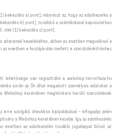
(1) bekezdés a) pont], másrészt az, hogy az adatkezelés a
bekezdés b) pont], továbbá a számlázással kapcsolatban
 cikk (1) bekezdés c) pont].
es adatainak kezeléséhez, abban az esetben megvalósul a
n az esetben a hozzájárulás mellett a szerződéskötéshez
t lehetősége van regisztrálni a webshop.terrorhaza.hu
rendelés során az Ön által megadott személyes adatokat a
mint a Webshop keretében megkötésre kerülő szerződések
 erre szolgáló checkbox kipipálásával – elfogadja jelen
apítvány a Webshop keretében kezelje. Így az adatkezelés
z esetben az adatkezelés további jogalappal bővül: az