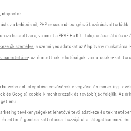
, időpontok.
áshoz a belépésnél, PHP session id: böngésző bezárásával törlődik.
haza.hu szoftvere, valamint a PRAE.Hu Kft. tulajdonában álló és az Al
tkezelők személye
: a személyes adatokat az Alapítvány munkatársai ke
ak ismertetése
: az érintettnek lehetőségük van a cookie-kat törö
.hu weboldal látogatáselemzésének elvégzése és marketing tevéke
ok és Google) cookie-k monitorozzák és továbbítják feléjük. Az éri
getlenül.
rketing tevékenységeket lehetővé tevő adatkezelés tekintetében a
k, értettem” gombra kattintással hozzájárul a látogatáselemző és