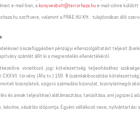
lmeit e-mail-ben, a
konyvesbolt@terrorhaza.hu
e-mail-címre küldött 
haza.hu szoftvere, valamint a PRAE.HU Kft. tulajdonában álló szerve
a
léssel összefüggésben pénzügyi ellenszolgáltatást teljesít (bank
ítvány számlát állít ki a megrendelés ellenértékéről.
kezelőre vonatkozó jogi kötelezettség teljesítéséhez szüksége
i CXXVII. törvény (Áfa tv.) 159. § (számlakibocsátási kötelezettség)
zámviteli bizonylatok, szigorú számadási bizonylat, bizonylatmegőrzés
 és annak teljesítése) alátámasztása, tanúsítása, ami jogszerű ada
akcíme, vásárlás időpontja. Egyéni vállalkozó neve, nyilvántartási 