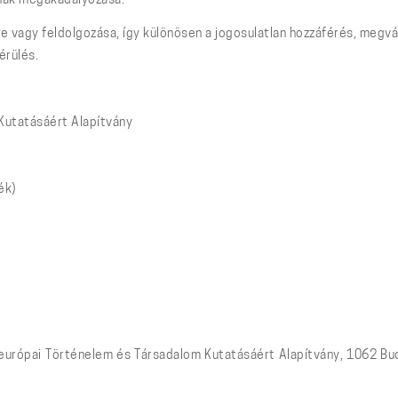
ának megakadályozása.
 vagy feldolgozása, így különösen a jogosulatlan hozzáférés, megvál
érülés.
Kutatásáért Alapítvány
ék)
-európai Történelem és Társadalom Kutatásáért Alapítvány, 1062 Bud