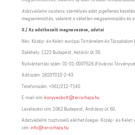
megsemmisítése, valamint az adat további felhasználás
Adatvédelmi incidens:
személyes adat jogellenes kezelése
megsemmisítés, valamint a véletlen megsemmisülés és s
3./ Az adatkezelő megnevezése, adatai
Név: Közép- és Kelet-európai Történelem és Társadalom 
Székhely: 1122 Budapest, Határőr út 35.
Nyilvántartási szám: 01-01-0007526 (Fővárosi Törvénysz
Adószám: 18237010-2-43
Telefonszám: +361/212-7140
E-mail-cím:
konyvesbolt@terrorhaza.hu
Levelezési cím: 1062 Budapest, Andrássy út 60.
Adatvédelmi tisztviselő elérhetőségei: Közép- és Kelet
cím:
info@terrorhaza.hu