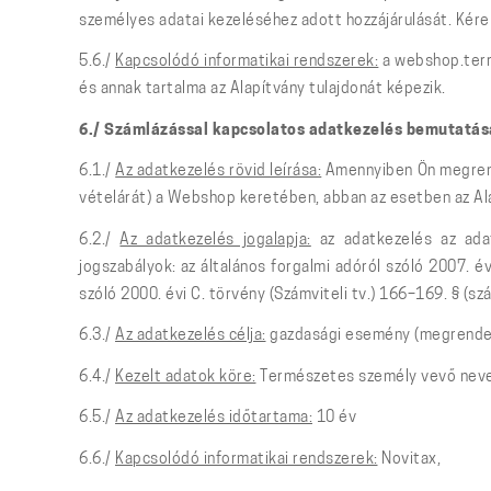
személyes adatai kezeléséhez adott hozzájárulását. Kére
5.6./
Kapcsolódó informatikai rendszerek:
a webshop.terro
és annak tartalma az Alapítvány tulajdonát képezik.
6./ Számlázással kapcsolatos adatkezelés bemutatás
6.1./
Az adatkezelés rövid leírása:
Amennyiben Ön megrende
vételárát) a Webshop keretében, abban az esetben az Alap
6.2./
Az adatkezelés jogalapja:
az adatkezelés az adat
jogszabályok: az általános forgalmi adóról szóló 2007. év
szóló 2000. évi C. törvény (Számviteli tv.) 166–169. § (s
6.3./
Az adatkezelés célja:
gazdasági esemény (megrendelés
6.4./
Kezelt adatok köre:
Természetes személy vevő neve, l
6.5./
Az adatkezelés időtartama:
10 év
6.6./
Kapcsolódó informatikai rendszerek:
Novitax,