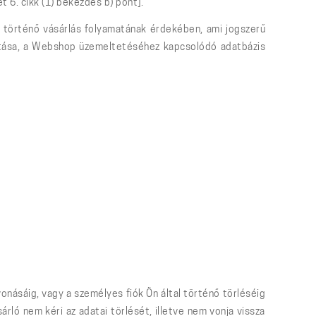
6. cikk (1) bekezdés b) pont].
n történő vásárlás folyamatának érdekében, ami jogszerű
sítása, a Webshop üzemeltetéséhez kapcsolódó adatbázis
onásáig, vagy a személyes fiók Ön által történő törléséig
árló nem kéri az adatai törlését, illetve nem vonja vissza