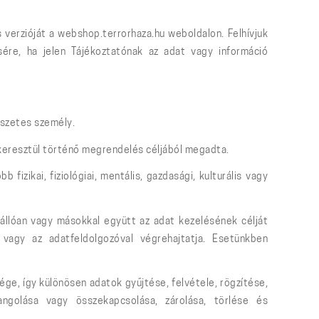
 verzióját a webshop.terrorhaza.hu weboldalon. Felhívjuk
sére, ha jelen Tájékoztatónak az adat vagy információ
észetes személy.
 keresztül történő megrendelés céljából megadta.
fizikai, fiziológiai, mentális, gazdasági, kulturális vagy
állóan vagy másokkal együtt az adat kezelésének célját
vagy az adatfeldolgozóval végrehajtatja. Esetünkben
ge, így különösen adatok gyűjtése, felvétele, rögzítése,
hangolása vagy összekapcsolása, zárolása, törlése és