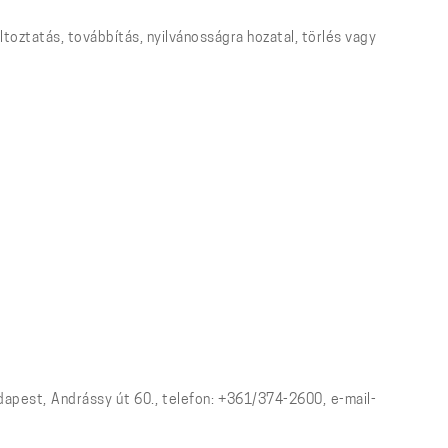
toztatás, továbbítás, nyilvánosságra hozatal, törlés vagy
apest, Andrássy út 60., telefon: +361/374-2600, e-mail-