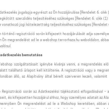
atkezelés jogalapja egyrészt az Ön hozzájárulása [Rendelet 6. cikk 
ötött szerződés teljesítéséhez szükséges [Rendelet 6. cikk (1) 
e vonatkozó jogi kötelezettség teljesítéséhez szükséges [Rendelet 6.
 történő regisztráció során kifejezett hozzájárulását adja személy
en Ön megrendelést ad le a webshop.terrorhaza.hu weboldalon, abba
alósul.
os adatkezelés bemutatása
shop szolgáltatásait igénybe kívánja venni, a megrendelés előt
latt található űrlapot kell kitöltenie. A regisztráció vagy a meg
donában álló, az Alapítvány által bérelt szerveren kezeli, vala
Regisztráció során az Adatkezelési tájékoztató elfogadásával – az
eit, és kifejezetten hozzájárul ahhoz, hogy személyes adatait az Al
 Amennyiben Ön megrendelést ad le a Webshop keretében, abban a