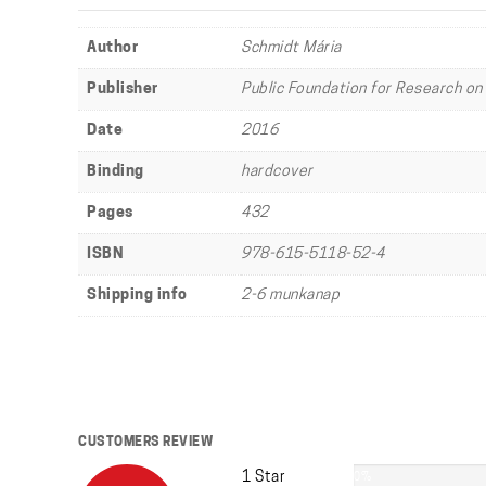
Author
Schmidt Mária
Publisher
Public Foundation for Research on
Date
2016
Binding
hardcover
Pages
432
ISBN
978-615-5118-52-4
Shipping info
2-6 munkanap
CUSTOMERS REVIEW
1 Star
0%