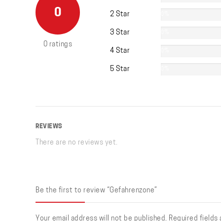
0
2 Star
0%
3 Star
0%
0 ratings
4 Star
0%
5 Star
0%
REVIEWS
There are no reviews yet.
Be the first to review “Gefahrenzone”
Your email address will not be published.
Required fields