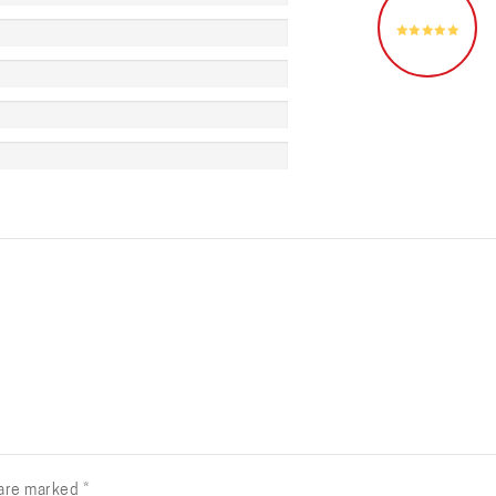
 are marked
*