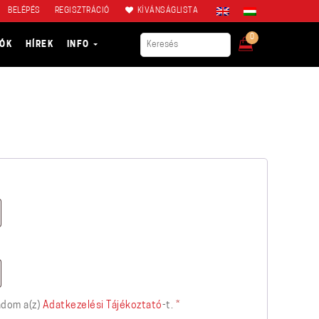
BELÉPÉS
REGISZTRÁCIÓ
KÍVÁNSÁGLISTA
0
IÓK
HÍREK
INFO
dom a(z)
Adatkezelési Tájékoztató
-t.
*