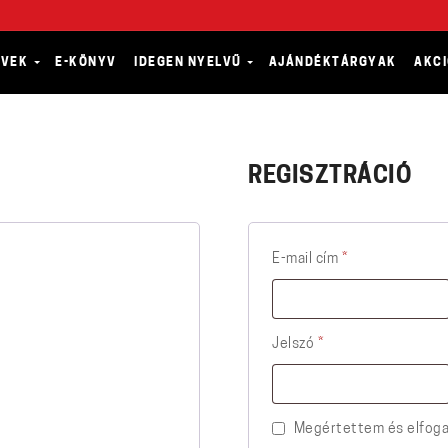
YVEK
E-KÖNYV
IDEGEN NYELVŰ
AJÁNDÉKTÁRGYAK
AKC
REGISZTRÁCIÓ
Kötelező
E-mail cím
*
Kötelező
Jelszó
*
Megértettem és elfoga