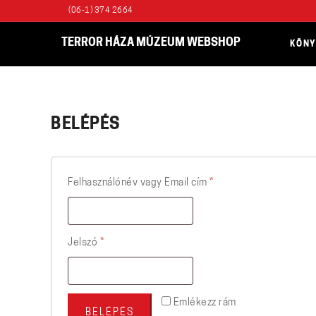
(06-1) 374 2664
TERROR HÁZA MÚZEUM WEBSHOP
KÖN
BELÉPÉS
Kötelező
Felhasználónév vagy Email cím
*
Kötelező
Jelszó
*
Emlékezz rám
BELÉPÉS