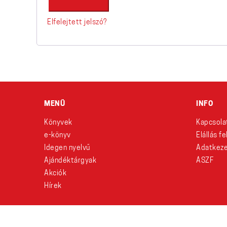
Elfelejtett jelszó?
MENÜ
INFO
Könyvek
Kapcsola
e-könyv
Elállás f
Idegen nyelvű
Adatkeze
Ajándéktárgyak
ÁSZF
Akciók
Hírek