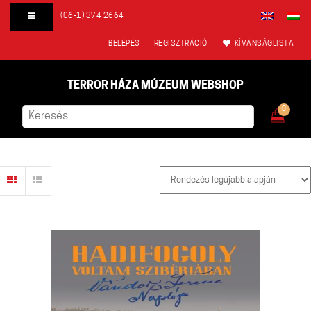
(06-1) 374 2664
BELÉPÉS
REGISZTRÁCIÓ
KÍVÁNSÁGLISTA
TERROR HÁZA MÚZEUM WEBSHOP
0