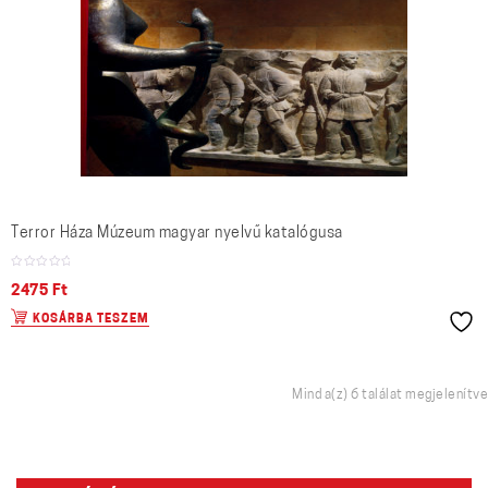
Terror Háza Múzeum magyar nyelvű katalógusa
2475
Ft
KOSÁRBA TESZEM
Mind a(z) 6 találat megjelenítve