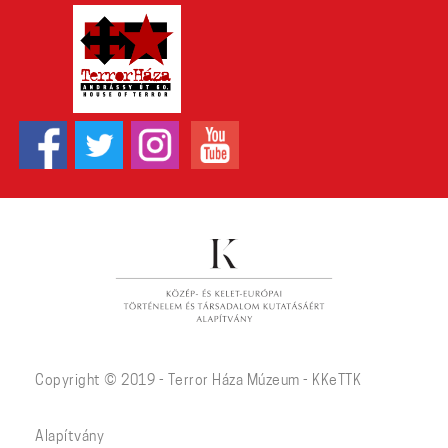
Copyright © 2019 - Terror Háza Múzeum - KKeTTK
Alapítvány