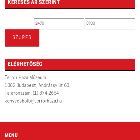
KERESÉS ÁR SZERINT
Min
Max
ár
ár
SZŰRÉS
ELÉRHETŐSÉG
Terror Háza Múzeum
1062 Budapest, Andrássy út 60.
Telefonszám: (1) 374 2664
konyvesbolt@terrorhaza.hu
MENÜ