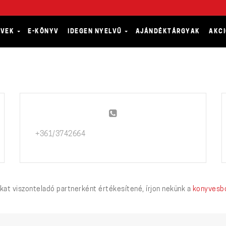
YVEK
E-KÖNYV
IDEGEN NYELVŰ
AJÁNDÉKTÁRGYAK
AKC
+361/3742664
at viszonteladó partnerként értékesítené, írjon nekünk a
konyvesbo