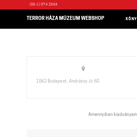
(06-1) 374 2664
TERROR HÁZA MÚZEUM WEBSHOP
KÖN
1062 Budapest, Andrássy út 60.
Amennyiben kiadványaink