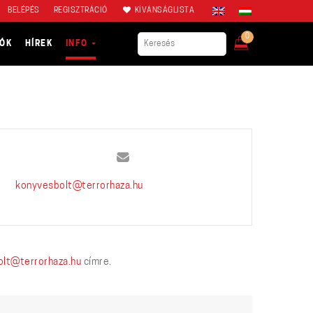
BELÉPÉS
REGISZTRÁCIÓ
KÍVÁNSÁGLISTA
0
IÓK
HÍREK
INFO
konyvesbolt@terrorhaza.hu
lt@terrorhaza.hu
címre.