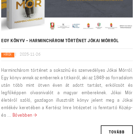
EGY KÖNYV – HARMINCHÁROM TÖRTÉNET JÓKAI MÓRRÓL
|
2025-11-26
HÍREK
Harminchárom történet a sokszínű és szenvedélyes Jókai Mórról.
Egy könyv annak az embernek a titkairól, aki az 1848-as forradalom
után több mint ötven éven át adott tartást, erkölcsöt és
legfőképpen olvasnivalót a magyar embereknek. Jókai Mór
életéről szóló, gazdagon illusztrált könyv jelent meg a Jókai
emlékév keretében a Kertész Imre Intézetet is fenntartó Közép-
Egy könyv – harminchárom történet Jókai Mórról
és …
Bővebben
→
TOVÁBB