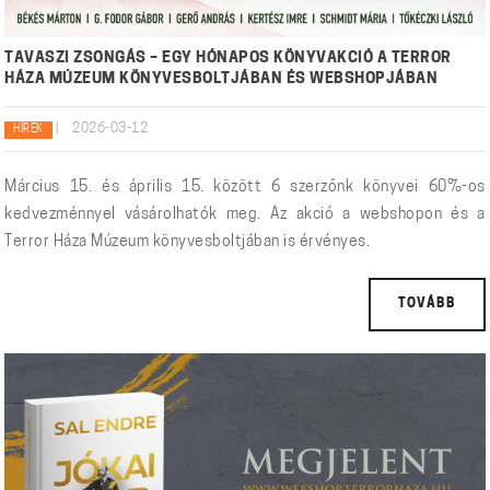
TAVASZI ZSONGÁS – EGY HÓNAPOS KÖNYVAKCIÓ A TERROR
HÁZA MÚZEUM KÖNYVESBOLTJÁBAN ÉS WEBSHOPJÁBAN
|
2026-03-12
HÍREK
Március 15. és április 15. között 6 szerzőnk könyvei 60%-os
kedvezménnyel vásárolhatók meg. Az akció a webshopon és a
Terror Háza Múzeum könyvesboltjában is érvényes.
TOVÁBB