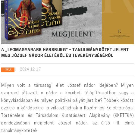
A „LEGMAGYARABB HABSBURG” – TANULMÁNYKÖTET JELENT
MEG JÓZSEF NÁDOR ÉLETÉRŐL ÉS TEVEKÉNYSÉGÉRŐL
|
2024-12-17
HÍREK
Milyen volt a társasági élet József nádor idejében? Milyen
szerepet játszott a nádor a korabeli tájépítészetben vagy a
könyvkiadásban és milyen politikai pályát járt be? Többek között
ezekre a kérdésekre is választ adnak a Közép- és Kelet-európai
Történelem és Társadalom Kutatásáért Alapítvány (KKETTKA)
gondozásában megjelent József nádor, az újító I-II. című
tanulmánykötetek.