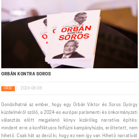
ORBÁN KONTRA SOROS
|
2024-06-06
HÍREK
Gondolhatná az ember, hogy egy Orbán Viktor és Soros György
küzdelméről szóló, a 2024-es európai parlamenti és önkormányzati
választás előtt megjelenő könyv kizárólag narratíva építés:
mindent erre a konfliktusra felfűzni kampányhúzás, erőltetett, nem
hihető. Csak hát az derül ki, hogy ez nem így van. Hihető narratívát