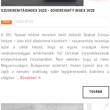
SZUVERENITÁSINDEX 2025 – SOVEREIGNTY INDEX 2025
|
2025-07-22
HÍREK
A XXI. Század Intézet keretein belül műkö­dő Szabad Európa
Intézet – idén első alka­lommal közzétett – szuverenitási mutatója
azzal a céllal készül, hogy az egyes orszá­gok éves
rendszerességgel lemérhessék, hol tartanak önrendelkezésük
kiteljesítésének folyamatában. Nem véletlen, hogy az index
Magyarországon, Budapesten született, hiszen tizenöt éve itt
zajlik a nemzeti önállóság talán legígéretesebb kísérlete a
Szuverenitásindex 2025 – Sovereignty Index
világban. …
Bővebben
→
TOVÁBB