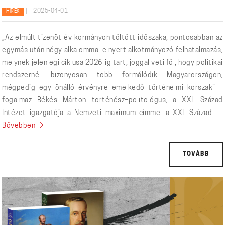
|
2025-04-01
HÍREK
„Az elmúlt tizenöt év kormányon töltött időszaka, pontosabban az
egymás után négy alkalommal elnyert alkotmányozó felhatalmazás,
melynek jelenlegi ciklusa 2026-ig tart, joggal veti föl, hogy politikai
rendszernél bizonyosan több formálódik Magyarországon,
mégpedig egy önálló érvényre emelkedő történelmi korszak” –
fogalmaz Békés Márton történész–politológus, a XXI. Század
Intézet igazgatója a Nemzeti maximum címmel a XXI. Század …
NEMZETI MAXIMUM – A KORSZAKKÁ VÁLÁS ÚTJÁN
Bővebben
→
TOVÁBB