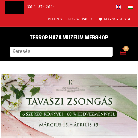
(06-1) 374 2664
BELÉPÉS
REGISZTRÁCIÓ
KÍVÁNSÁGLISTA
TERROR HÁZA MÚZEUM WEBSHOP
0