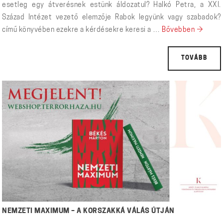
esetleg egy átverésnek estünk áldozatul? Halkó Petra, a XXI.
Század Intézet vezető elemzője Rabok legyünk vagy szabadok?
RABOK 
című könyvében ezekre a kérdésekre keresi a …
Bővebben
→
TOVÁBB
NEMZETI MAXIMUM – A KORSZAKKÁ VÁLÁS ÚTJÁN