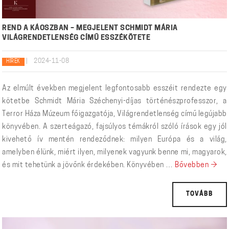
REND A KÁOSZBAN – MEGJELENT SCHMIDT MÁRIA
VILÁGRENDETLENSÉG CÍMŰ ESSZÉKÖTETE
|
2024-11-08
HÍREK
Az elmúlt években megjelent legfontosabb esszéit rendezte egy
kötetbe Schmidt Mária Széchenyi-díjas történészprofesszor, a
Terror Háza Múzeum főigazgatója, Világrendetlenség című legújabb
könyvében. A szerteágazó, fajsúlyos témákról szóló írások egy jól
kivehető ív mentén rendeződnek: milyen Európa és a világ,
amelyben élünk, miért ilyen, milyenek vagyunk benne mi, magyarok,
REND
és mit tehetünk a jövőnk érdekében. Könyvében …
Bővebben
→
TOVÁBB