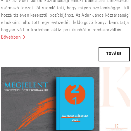
– ez az Áder János köztársasági elnöki beiktatási beszédéből
származó idézet jól szemlélteti, hogy milyen szellemiséggel állt
hozzá tíz éven keresztül pozíciójához. Az Áder János köztársasági
elnökként eltöltött egy évtizedét feldolgozó könyv bemutatja,
hogyan vált a korábban aktív politikusból a rendszerváltást …
A haza minden előtt – Áder János tíz elnöki éve
Bővebben
→
TOVÁBB