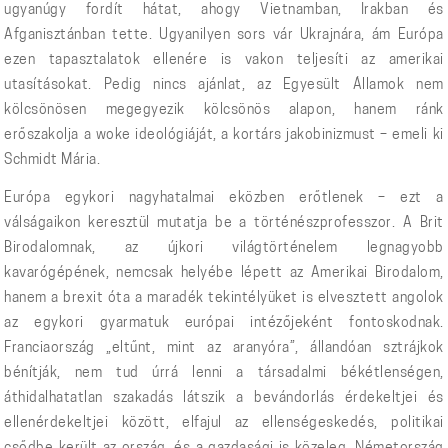
ugyanúgy fordít hátat, ahogy Vietnamban, Irakban és
Afganisztánban tette. Ugyanilyen sors vár Ukrajnára, ám Európa
ezen tapasztalatok ellenére is vakon teljesíti az amerikai
utasításokat. Pedig nincs ajánlat, az Egyesült Államok nem
kölcsönösen megegyezik kölcsönös alapon, hanem ránk
erőszakolja a woke ideológiáját, a kortárs jakobinizmust – emeli ki
Schmidt Mária.
Európa egykori nagyhatalmai eközben erőtlenek – ezt a
válságaikon keresztül mutatja be a történészprofesszor. A Brit
Birodalomnak, az újkori világtörténelem legnagyobb
kavarógépének, nemcsak helyébe lépett az Amerikai Birodalom,
hanem a brexit óta a maradék tekintélyüket is elvesztett angolok
az egykori gyarmatuk európai intézőjeként fontoskodnak.
Franciaország „eltűnt, mint az aranyóra”, állandóan sztrájkok
bénítják, nem tud úrrá lenni a társadalmi békétlenségen,
áthidalhatatlan szakadás látszik a bevándorlás érdekeltjei és
ellenérdekeltjei között, elfajul az ellenségeskedés, politikai