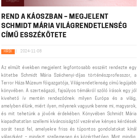
REND A KÁOSZBAN – MEGJELENT
SCHMIDT MÁRIA VILÁGRENDETLENSÉG
CÍMŰ ESSZÉKÖTETE
|
2024-11-08
HÍREK
Az elmúlt években megjelent legfontosabb esszéit rendezte egy
kötetbe Schmidt Mária Széchenyi-díjas történészprofesszor, a
Terror Háza Múzeum főigazgatója, Világrendetlenség című legújabb
könyvében. A szerteágazó, fajsúlyos témákról szóló írások egy jól
kivehető ív mentén rendeződnek: milyen Európa és a világ,
amelyben élünk, miért ilyen, milyenek vagyunk benne mi, magyarok,
és mit tehetünk a jövőnk érdekében. Könyvében Schmidt Mária
kiapadhatatlan szellemi kíváncsiságtól vezérelve kényes kérdések
sorát teszi fel, amelyekre friss és tűpontos gondolatokat kínál
válaszként – mindezt szellemesen és közérthetően. Mint mindig.