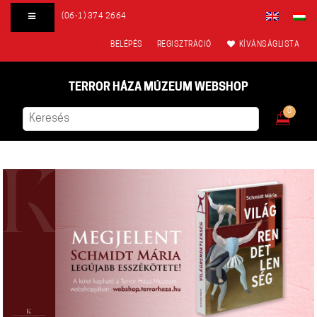
(06-1) 374 2664
BELÉPÉS
REGISZTRÁCIÓ
KÍVÁNSÁGLISTA
TERROR HÁZA MÚZEUM WEBSHOP
0