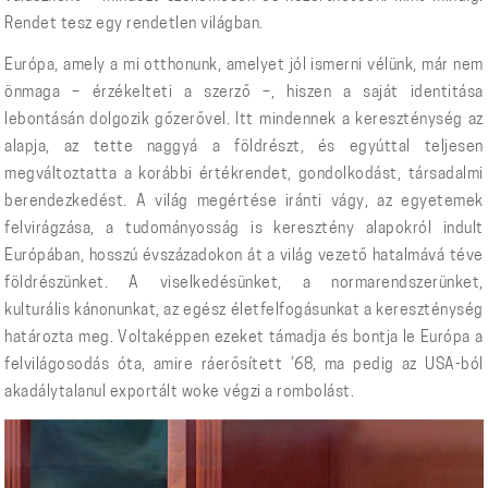
Rendet tesz egy rendetlen világban.
Európa, amely a mi otthonunk, amelyet jól ismerni vélünk, már nem
önmaga – érzékelteti a szerző –, hiszen a saját identitása
lebontásán dolgozik gőzerővel. Itt mindennek a kereszténység az
alapja, az tette naggyá a földrészt, és egyúttal teljesen
megváltoztatta a korábbi értékrendet, gondolkodást, társadalmi
berendezkedést. A világ megértése iránti vágy, az egyetemek
felvirágzása, a tudományosság is keresztény alapokról indult
Európában, hosszú évszázadokon át a világ vezető hatalmává téve
földrészünket. A viselkedésünket, a normarendszerünket,
kulturális kánonunkat, az egész életfelfogásunkat a kereszténység
határozta meg. Voltaképpen ezeket támadja és bontja le Európa a
felvilágosodás óta, amire ráerősített ’68, ma pedig az USA-ból
akadálytalanul exportált woke végzi a rombolást.