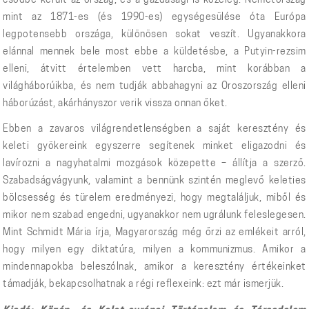
csődbe került az ország, és a gazdasági is közeleg. Németország
mint az 1871-es (és 1990-es) egységesülése óta Európa
legpotensebb országa, különösen sokat veszít. Ugyanakkora
elánnal mennek bele most ebbe a küldetésbe, a Putyin-rezsim
elleni, átvitt értelemben vett harcba, mint korábban a
világháborúikba, és nem tudják abbahagyni az Oroszország elleni
háborúzást, akárhányszor verik vissza onnan őket.
Ebben a zavaros világrendetlenségben a saját keresztény és
keleti gyökereink egyszerre segítenek minket eligazodni és
lavírozni a nagyhatalmi mozgások közepette – állítja a szerző.
Szabadságvágyunk, valamint a bennünk szintén meglevő keleties
bölcsesség és türelem eredményezi, hogy megtaláljuk, miből és
mikor nem szabad engedni, ugyanakkor nem ugrálunk feleslegesen.
Mint Schmidt Mária írja, Magyarország még őrzi az emlékeit arról,
hogy milyen egy diktatúra, milyen a kommunizmus. Amikor a
mindennapokba beleszólnak, amikor a keresztény értékeinket
támadják, bekapcsolhatnak a régi reflexeink: ezt már ismerjük.