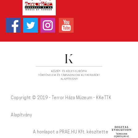
Copyright © 2019 - Terror Háza Múzeum - KKeTTK
Alapítvány
A honlapot a PRAE.HU Kft. készítette