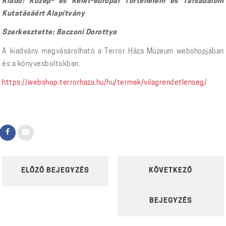
Kiadó: Közép- és Kelet-európai Történelem és Társadalom
Kutatásáért Alapítvány
Szerkesztette: Baczoni Dorottya
A kiadvány megvásárolható a Terror Háza Múzeum webshopjában
és a könyvesboltokban.
https://webshop.terrorhaza.hu/hu/termek/vilagrendetlenseg/
POST
ELŐZŐ BEJEGYZÉS
KÖVETKEZŐ
NAVIGATION
BEJEGYZÉS