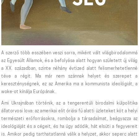
A szerző több esszében veszi sorra, miként vált világbirodalommá
az Egyesült Államok, és a befolyása alatt hogyan született új világ
a XX. században, szinte néhány évtized alatt felismerhetetlenné
téve a régit. Ma már nem szánnak helyet és szerepet a
kereszténységnek, ez az Amerika ma a kommunista ideológiát, a
woke-ot kínálja Európának.
Ami Ukrajnában történik, az a tengerentúli birodalmi külpolitika
állatorvosi lova: az amerikai elit óriási fű alatti üzleteket köt a helyi
természeti erőforrásokra, rombolja a társadalmat, beágyazza az
ideológiáját és a cégeit, és ha úgy adódik, hát elsüti a fegyvereit
is. Amikor pedig tarthatatlanná válik a helyzet, akkor seperc alatt