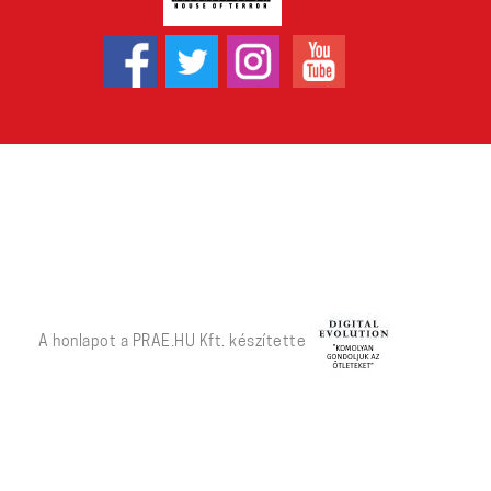
A honlapot a PRAE.HU Kft. készítette