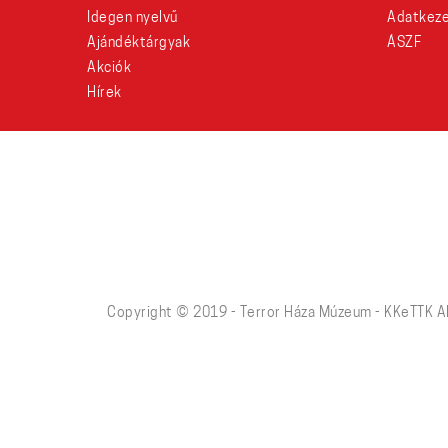
Idegen nyelvű
Adatkeze
Ajándéktárgyak
ÁSZF
Akciók
Hírek
Copyright © 2019 - Terror Háza Múzeum - KKeTTK A