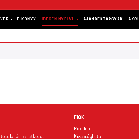
YVEK
E-KÖNYV
IDEGEN NYELVŰ
AJÁNDÉKTÁRGYAK
AKC
FIÓK
t
Profilom
eltételei és nyilatkozat
Kívánságlista