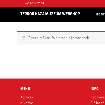
(06-1) 374 2664
TERROR HÁZA MÚZEUM WEBSHOP
KÖN
Egy termék se felelt meg a keresésnek.
MENÜ
INFO
Könyvek
Kapcsola
e-könyv
Elállás f