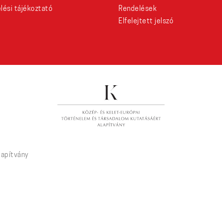
lési tájékoztató
Rendelések
Elfelejtett jelszó
lapítvány