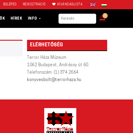
BELÉPÉS
REGISZTRÁCIÓ
KÍVÁNSÁGLISTA
0
IÓK
HÍREK
INFO
ELÉRHETŐSÉG
Terror Háza Múzeum
1062 Budapest, Andrássy út 60.
Telefonszám: (1) 374 2664
konyvesbolt@terrorhaza.hu