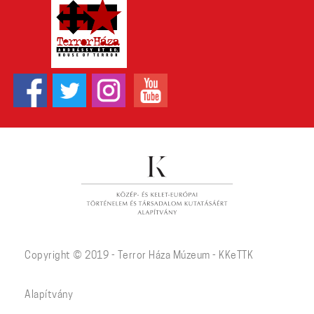
Copyright © 2019 - Terror Háza Múzeum - KKeTTK
Alapítvány