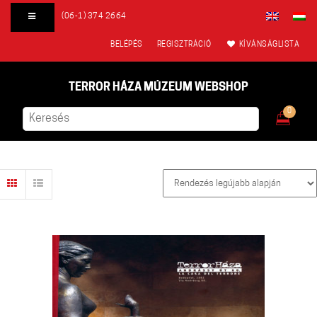
(06-1) 374 2664
BELÉPÉS
REGISZTRÁCIÓ
KÍVÁNSÁGLISTA
TERROR HÁZA MÚZEUM WEBSHOP
0