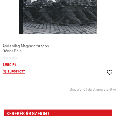
Ávós világ Magyarországon
Dénes Béla
1980
Ft
ELFOGYOTT
Mind a(z) 6 találat megjelenítve
KERESÉS ÁR SZERINT