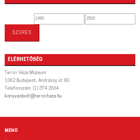
Min
Max
ár
ár
SZŰRÉS
ELÉRHETŐSÉG
Terror Háza Múzeum
1062 Budapest, Andrássy út 60.
Telefonszám: (1) 374 2664
konyvesbolt@terrorhaza.hu
MENÜ