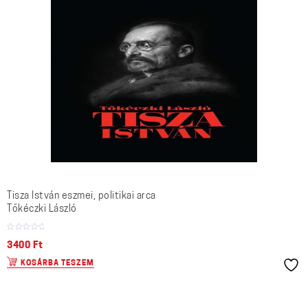
Tisza István eszmei, politikai arca
Tőkéczki László
3400
Ft
KOSÁRBA TESZEM