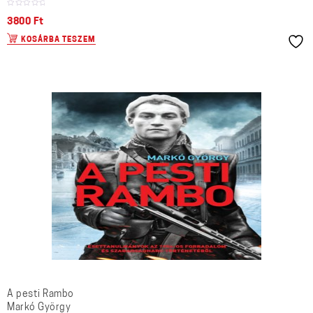
3800
Ft
KOSÁRBA TESZEM
A pesti Rambo
Markó György