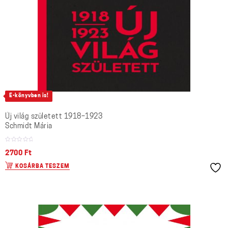
E-könyvben is!
Új világ született 1918–1923
Schmidt Mária
2700
Ft
KOSÁRBA TESZEM