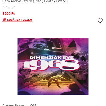
Gerő András (szerk.), Nagy Beatrix (szerk.)
3200
Ft
KOSÁRBA TESZEM