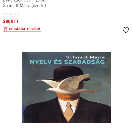
Dimenziók éve – 1968
Schmidt Mária (szerk.)
2800
Ft
KOSÁRBA TESZEM