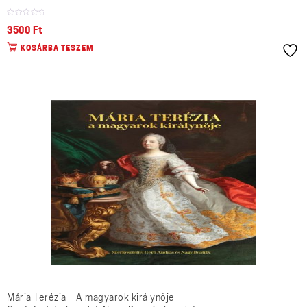
3500
Ft
KOSÁRBA TESZEM
Mária Terézia – A magyarok királynője