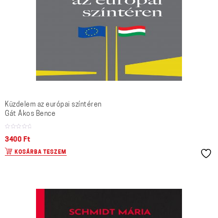
Küzdelem az európai színtéren
Gát Ákos Bence
3400
Ft
KOSÁRBA TESZEM