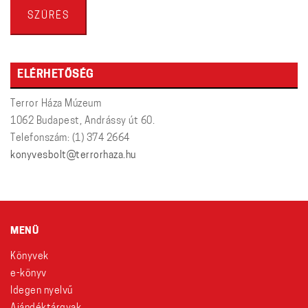
ár
ár
SZŰRÉS
ELÉRHETŐSÉG
Terror Háza Múzeum
1062 Budapest, Andrássy út 60.
Telefonszám: (1) 374 2664
konyvesbolt@terrorhaza.hu
MENÜ
Könyvek
e-könyv
Idegen nyelvű