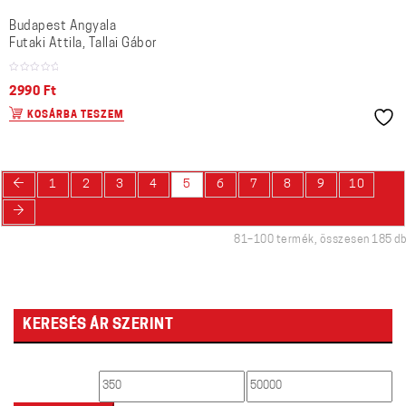
Budapest Angyala
Futaki Attila, Tallai Gábor
2990
Ft
KOSÁRBA TESZEM
←
1
2
3
4
5
6
7
8
9
10
→
81–100 termék, összesen 185 db
KERESÉS ÁR SZERINT
Min
Max