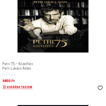
Petri 75 – Közelítés
Petri Lukács Ádám
3850
Ft
KOSÁRBA TESZEM