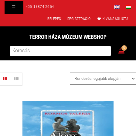
(06-1) 374 2664
BELÉPÉS
REGISZTRÁCIÓ
KÍVÁNSÁGLISTA
TERROR HÁZA MÚZEUM WEBSHOP
0