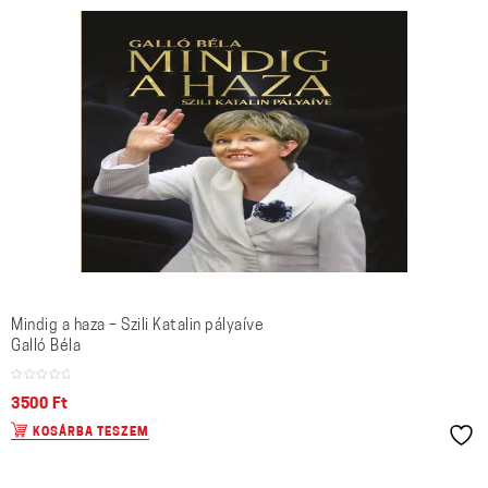
Mindig a haza – Szili Katalin pályaíve
Galló Béla
3500
Ft
KOSÁRBA TESZEM