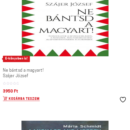
E-könyvben is!
Ne bántsd a magyart!
Szájer József
3950
Ft
KOSÁRBA TESZEM