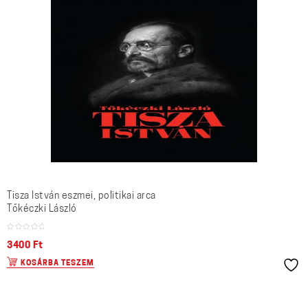
Tisza István eszmei, politikai arca
Tőkéczki László
3400
Ft
KOSÁRBA TESZEM