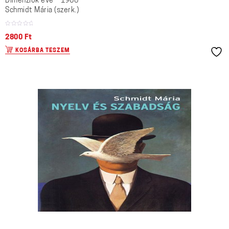
Dimenziók éve – 1968
Schmidt Mária (szerk.)
2800
Ft
KOSÁRBA TESZEM