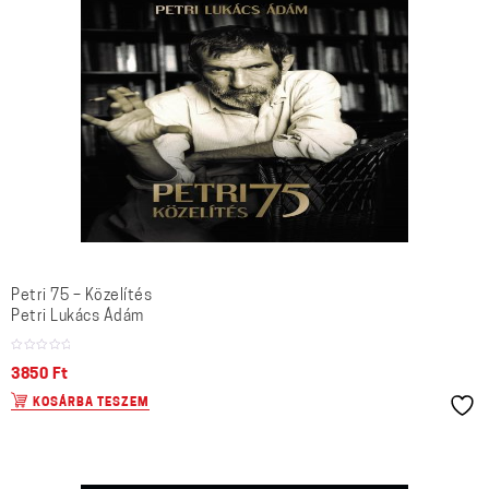
Petri 75 – Közelítés
Petri Lukács Ádám
3850
Ft
KOSÁRBA TESZEM