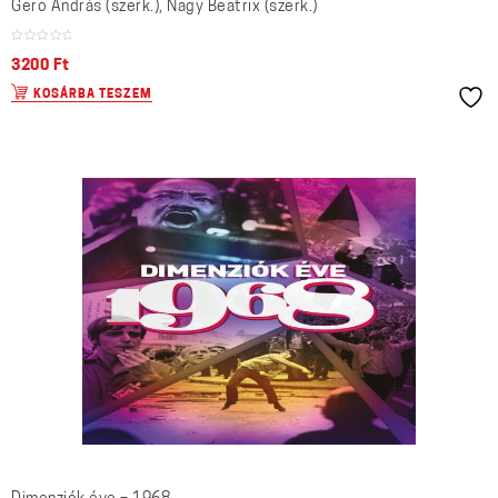
Gerő András (szerk.), Nagy Beatrix (szerk.)
3200
Ft
KOSÁRBA TESZEM