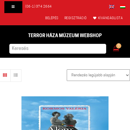
(06-1) 374 2664
BELÉPÉS
REGISZTRÁCIÓ
KÍVÁNSÁGLISTA
TERROR HÁZA MÚZEUM WEBSHOP
0