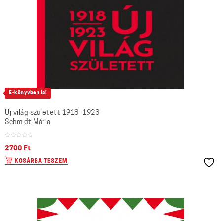
E-könyvben is!
Új világ született 1918–1923
Schmidt Mária
2700
Ft
KOSÁRBA TESZEM