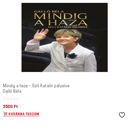
Mindig a haza – Szili Katalin pályaíve
Galló Béla
3500
Ft
KOSÁRBA TESZEM