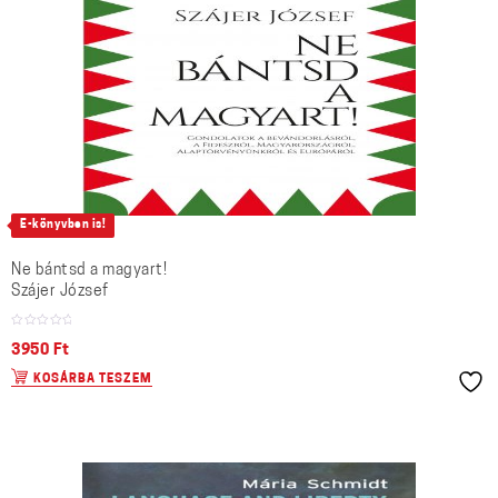
E-könyvben is!
Ne bántsd a magyart!
Szájer József
3950
Ft
KOSÁRBA TESZEM