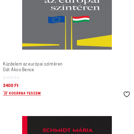
Küzdelem az európai színtéren
Gát Ákos Bence
3400
Ft
KOSÁRBA TESZEM