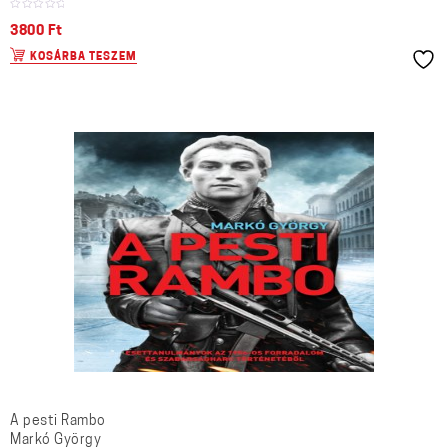
3800
Ft
KOSÁRBA TESZEM
A pesti Rambo
Markó György