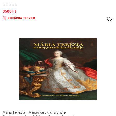
3500
Ft
KOSÁRBA TESZEM
Mária Terézia – A magyarok királynője