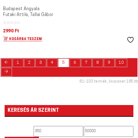
Budapest Angyala
Futaki Attila, Tallai Gábor
2990
Ft
KOSÁRBA TESZEM
←
1
2
3
4
5
6
7
8
9
10
→
81–100 termék, összesen 185 db
KERESÉS ÁR SZERINT
Min
Max