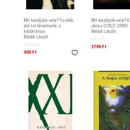
Mit kezdjünk vele? Tovább
Mit kezdjünk vele? 
élő történelmünk: a
János (1912–1989)
kádárizmus
Béládi László
Béládi László
1790
Ft
350
Ft