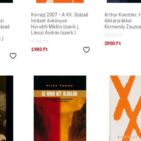
Korrajz 2007 – A XX. Század
Arthur Koestler. 
zi
Intézet évkönyve
diktatúrákkal
zázad
Horváth Miklós (szerk.),
Körmendy Zsuzsa
Lánczi András (szerk.)
.)
2900
Ft
1980
Ft