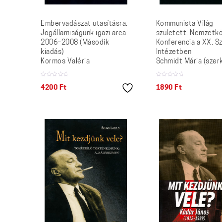
Embervadászat utasításra.
Kommunista Világ
Jogállamiságunk igazi arca
született. Nemzetkö
2006–2008 (Második
Konferencia a XX. S
kiadás)
Intézetben
Kormos Valéria
Schmidt Mária (szerk
4200
Ft
1890
Ft