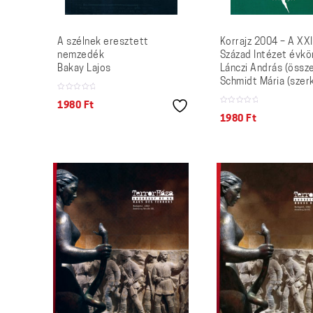
A szélnek eresztett
Korrajz 2004 – A XXI
nemzedék
Század Intézet évk
Bakay Lajos
Lánczi András (összeá
Schmidt Mária (szerk
1980
Ft
1980
Ft