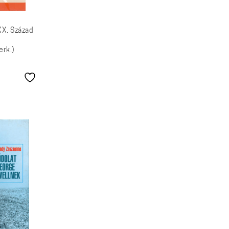
XX. Század
erk.)