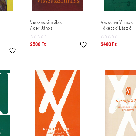
Visszaszámlálás
Vázsonyi Vilmos
Áder János
Tőkéczki László
2500
Ft
2480
Ft