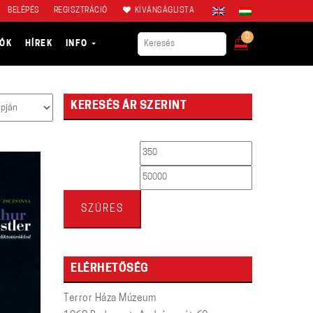
BELÉPÉS
REGISZTRÁCIÓ
KÍVÁNSÁGLISTA
0
IÓK
HÍREK
INFO
KERESÉS ÁR SZERINT
Min
Max
ár
ár
SZŰRÉS
ELÉRHETŐSÉG
Terror Háza Múzeum