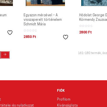
seum
Egyazon mércével – A
Hódolat George O
visszaperelt történelem
Körmendy Zsuzsa
Schmidt Mária
2800
Ft
2850
Ft
161–180 termék, öss
→
FIÓK
t
Profilom
eltételei és nyilatkozat
Kívánságlista