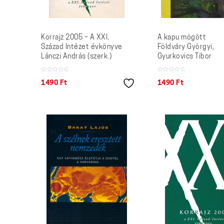
Korrajz 2005 – A XXI.
A kapu mögött
Század Intézet évkönyve
Földváry Györgyi,
Lánczi András (szerk.)
Gyurkovics Tibor
1490
Ft
1490
Ft