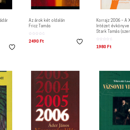
Kádár
Az árok két oldalán
Korrajz 2006 – A 
Fricz Tamás
Intézet évkönyve
Stark Tamás (szer
2490
Ft
1980
Ft