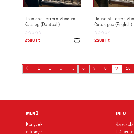
Haus des Terrors Museum
House of Terror Mu
Katalog (Deutsch)
Catalogue (English)
2500
Ft
2500
Ft
←
1
2
3
…
6
7
8
9
10
MENÜ
INFO
Könyvek
Kapcsola
e-könyv
Elállás f