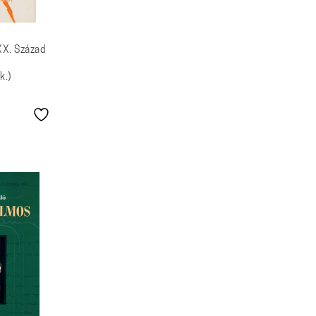
XX. Század
k.)