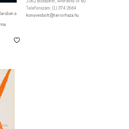
1062 Budapest, Andrássy út 60.
Telefonszám: (1) 374 2664
Harcban a
konyvesbolt@terrorhaza.hu
nna