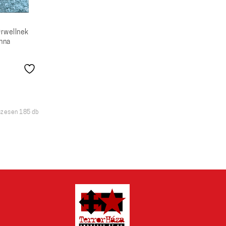
rwellnek
nna
Sorted
zesen 185 db
by
latest