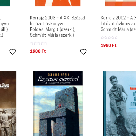
.
Korrajz 2003 – A XX. Század
Korrajz 2002 – A 
önyve
Intézet évkönyve
Intézet évkönyve
ll.),
Földesi Margit (szerk.),
Schmidt Mária (sz
.)
Schmidt Mária (szerk.)
1980
Ft
1980
Ft