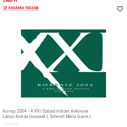
1980
Ft
KOSÁRBA TESZEM
Korrajz 2004 – A XXI. Század Intézet évkönyve
Lánczi András (összeáll.), Schmidt Mária (szerk.)