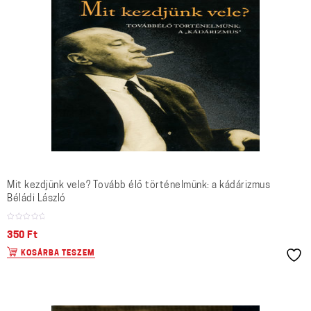
Mit kezdjünk vele? Tovább élő történelmünk: a kádárizmus
Béládi László
350
Ft
KOSÁRBA TESZEM