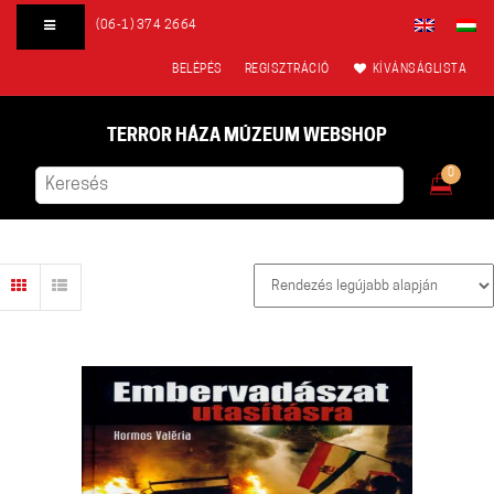
(06-1) 374 2664
BELÉPÉS
REGISZTRÁCIÓ
KÍVÁNSÁGLISTA
TERROR HÁZA MÚZEUM WEBSHOP
0