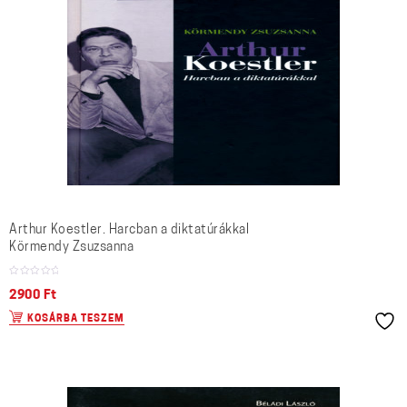
Arthur Koestler. Harcban a diktatúrákkal
Körmendy Zsuzsanna
2900
Ft
KOSÁRBA TESZEM