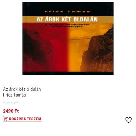
Az árok két oldalán
Fricz Tamás
2490
Ft
KOSÁRBA TESZEM