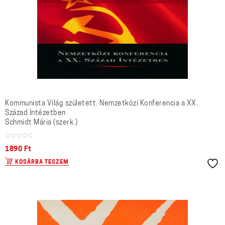
Kommunista Világ született. Nemzetközi Konferencia a XX.
Század Intézetben
Schmidt Mária (szerk.)
1890
Ft
KOSÁRBA TESZEM