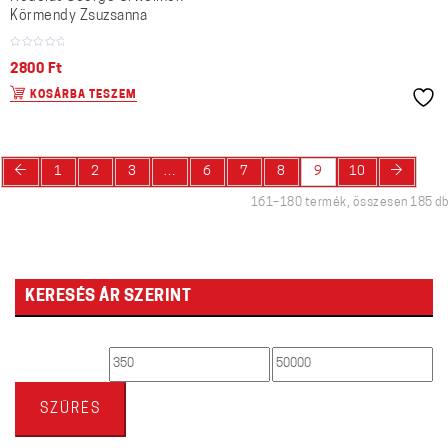
Körmendy Zsuzsanna
2800
Ft
KOSÁRBA TESZEM
←
→
1
2
3
…
6
7
8
9
10
161–180 termék, összesen 185 db
KERESÉS ÁR SZERINT
Min
Max
ár
ár
SZŰRÉS