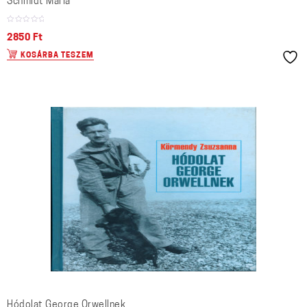
Schmidt Mária
2850
Ft
KOSÁRBA TESZEM
Hódolat George Orwellnek