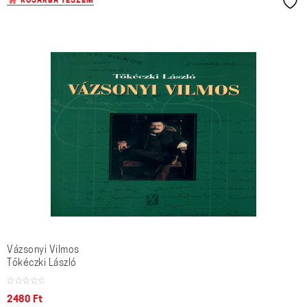
KOSÁRBA TESZEM
Vázsonyi Vilmos
Tőkéczki László
2480
Ft