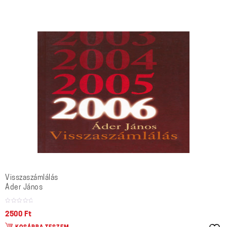
Visszaszámlálás
Áder János
2500
Ft