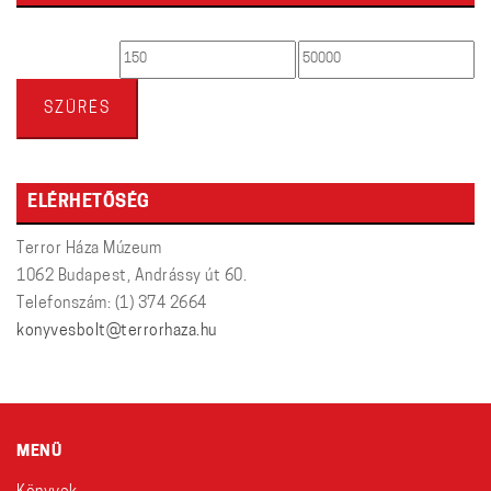
Min
Max
ár
ár
SZŰRÉS
ELÉRHETŐSÉG
Terror Háza Múzeum
1062 Budapest, Andrássy út 60.
Telefonszám: (1) 374 2664
konyvesbolt@terrorhaza.hu
MENÜ