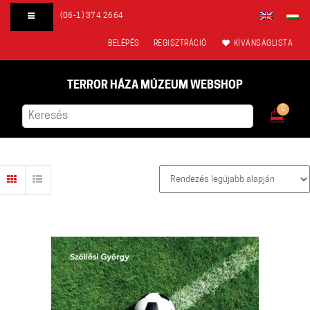
(06-1) 374 2664
BELÉPÉS
REGISZTRÁCIÓ
KÍVÁNSÁGLISTA
TERROR HÁZA MÚZEUM WEBSHOP
0