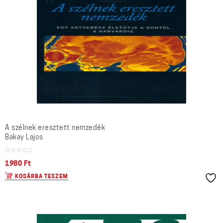
A szélnek eresztett nemzedék
Bakay Lajos
1980
Ft
KOSÁRBA TESZEM