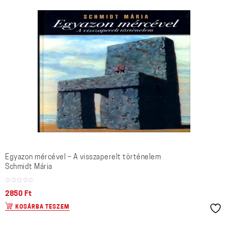
Egyazon mércével – A visszaperelt történelem
Schmidt Mária
2850
Ft
KOSÁRBA TESZEM