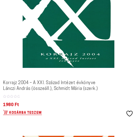
Korrajz 2004 – A XXI. Század Intézet évkönyve
Lánczi András (összeáll.), Schmidt Mária (szerk.)
1980
Ft
KOSÁRBA TESZEM