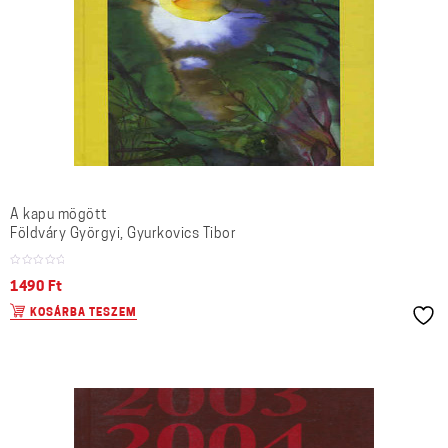
A kapu mögött
Földváry Györgyi, Gyurkovics Tibor
1490
Ft
KOSÁRBA TESZEM