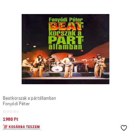
Beatkorszak a pártállamban
Fonyódi Péter
1980
Ft
KOSÁRBA TESZEM