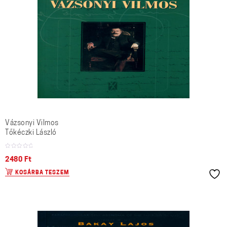
Vázsonyi Vilmos
Tőkéczki László
2480
Ft
KOSÁRBA TESZEM