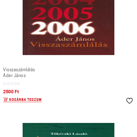
Visszaszámlálás
Áder János
2500
Ft
KOSÁRBA TESZEM