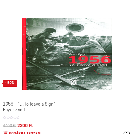
- 50%
1956 – ˝…To leave a Sign˝
Bayer Zsolt
2300
Ft
4600
Ft
KOSÁRBA TESZEM