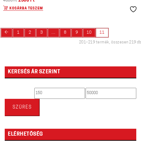
2300
Ft
4600
Ft
KOSÁRBA TESZEM
←
1
2
3
…
8
9
10
11
201–219 termék, összesen 219 db
KERESÉS ÁR SZERINT
Min
Max
ár
ár
SZŰRÉS
ELÉRHETŐSÉG