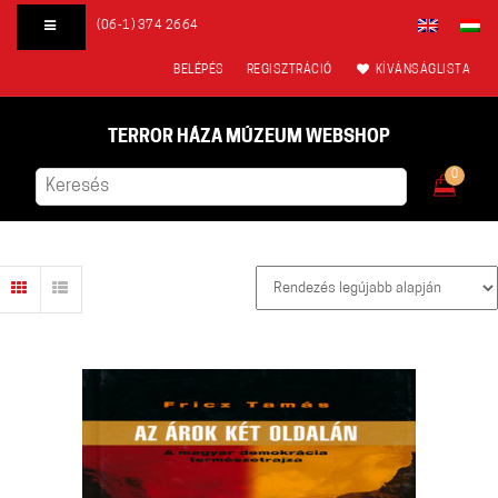
(06-1) 374 2664
BELÉPÉS
REGISZTRÁCIÓ
KÍVÁNSÁGLISTA
TERROR HÁZA MÚZEUM WEBSHOP
0