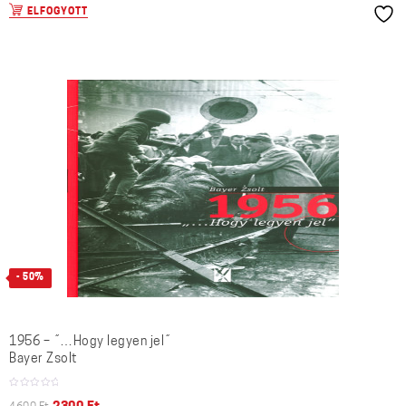
ELFOGYOTT
- 50%
1956 – ˝…Hogy legyen jel˝
Bayer Zsolt