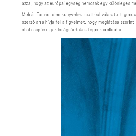
azzal, hogy az európai egység nemcsak egy különleges me
Molnár Tamás jelen könyvéhez mottóul választott gondol
szerző arra hívja fel a figyelmet, hogy meglátása szerin
ahol csupán a gazdasági érdekek fognak uralkodni.