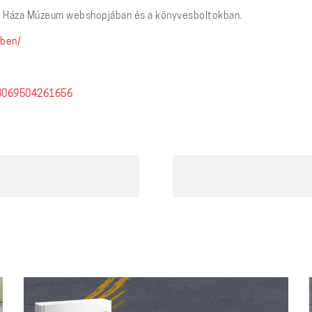
or Háza Múzeum webshopjában és a könyvesboltokban.
lben/
58069504261656