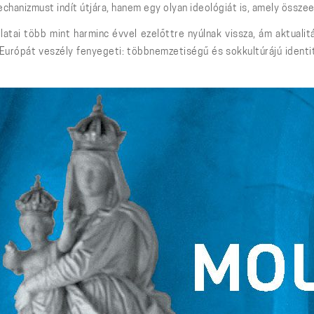
chanizmust indít útjára, hanem egy olyan ideológiát is, amely össz
atai több mint harminc évvel ezelőttre nyúlnak vissza, ám aktualit
t Európát veszély fenyegeti: többnemzetiségű és sokkultúrájú identit