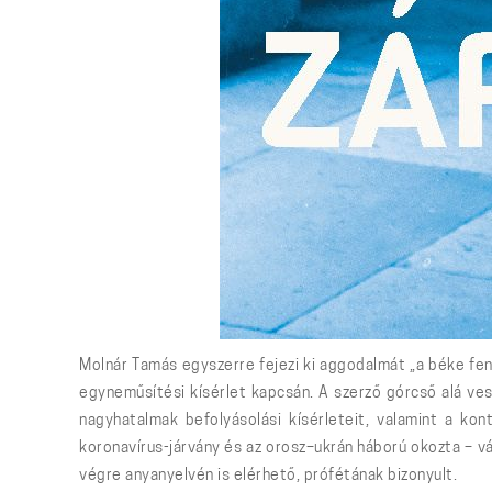
Molnár Tamás egyszerre fejezi ki aggodalmát „a béke fen
egyneműsítési kísérlet kapcsán. A szerző górcső alá ves
nagyhatalmak befolyásolási kísérleteit, valamint a kon
koronavírus-járvány és az orosz–ukrán háború okozta – vá
végre anyanyelvén is elérhető, prófétának bizonyult.