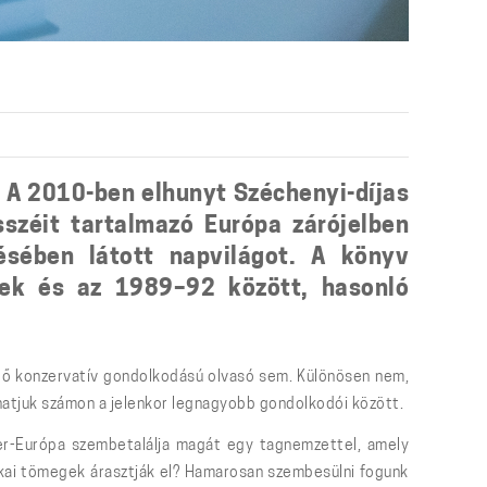
. A 2010-ben elhunyt Széchenyi-díjas
sszéit tartalmazó Európa zárójelben
ésében látott napvilágot. A könyv
nek és az 1989–92 között, hasonló
lődő konzervatív gondolkodású olvasó sem. Különösen nem,
rthatjuk számon a jelenkor legnagyobb gondolkodói között.
er-Európa szembetalálja magát egy tagnemzettel, amely
rikai tömegek árasztják el? Hamarosan szembesülni fogunk