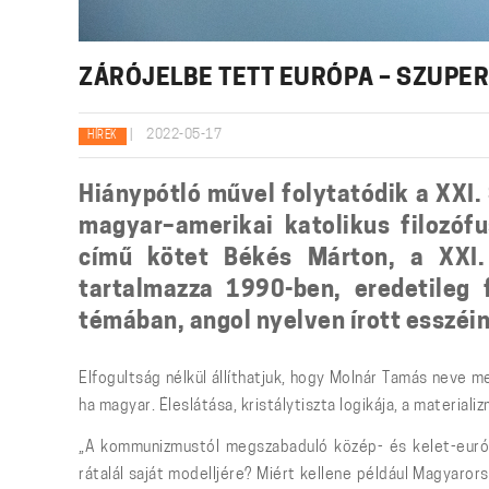
ZÁRÓJELBE TETT EURÓPA – SZUPE
|
2022-05-17
HÍREK
Hiánypótló művel folytatódik a XXI.
magyar–amerikai katolikus filozófu
című kötet Békés Márton, a XXI. 
tartalmazza 1990-ben, eredetileg
témában, angol nyelven írott esszéi
Elfogultság nélkül állíthatjuk, hogy Molnár Tamás neve 
ha magyar. Éleslátása, kristálytiszta logikája, a materia
„A kommunizmustól megszabaduló közép- és kelet-európ
rátalál saját modelljére? Miért kellene például Magyaro