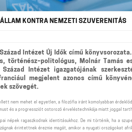
RÁLLAM KONTRA NEMZETI SZUVERENITÁS
 Század Intézet Új Idők című könyvsorozata
s, történész–politológus, Molnár Tamás e
Század Intézet igazgatójának szerkeszt
 franciául megjelent azonos című könyvé
nek szövegét.
mellett nem mehet el egyetlen, a filozófia iránt komolyabban érdek
lizmust és a progressziót ostorozó érveléstechnikája miatt joggal ta
ai népek ragaszkodnak identitásukhoz. De mi történik, ha a szup
rszágnak érintettnek éreznie magát, amikor a nyugati országokat af