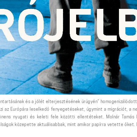
ntartásának és a jólét elterjesztésének ürügyén” homogenizálódott
zi az Európára leselkedő fenyegetéseket, úgymint a migrációt, a nem
tinens nyugati és keleti fele közötti ellentéteket. Molnár Tamás 
lságok közepette aktuálisabbak, mint amikor papírra vetette őket. Mi