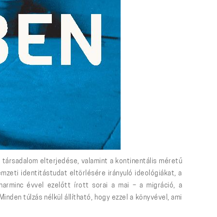
 társadalom elterjedése, valamint a kontinentális méretű
zeti identitástudat eltörlésére irányuló ideológiákat, a
harminc évvel ezelőtt írott sorai a mai – a migráció, a
nden túlzás nélkül állítható, hogy ezzel a könyvével, ami