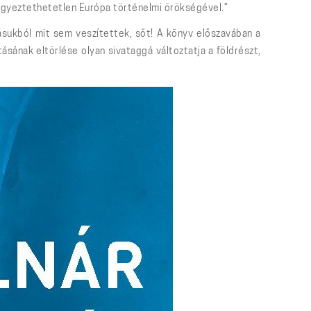
eegyeztethetetlen Európa történelmi örökségével.”
ásukból mit sem veszítettek, sőt! A könyv előszavában a
ásának eltörlése olyan sivataggá változtatja a földrészt,