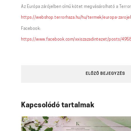
Az Európa zárójelben című kötet megvásárolható a Terr
https://webshop.terrorhaza.hu/hu/termek/europa-zaroje
Facebook:
https://www.facebook.com/xxiszazadintezet/posts/49
POST
ELŐZŐ BEJEGYZÉS
NAVIGATION
Kapcsolódó tartalmak