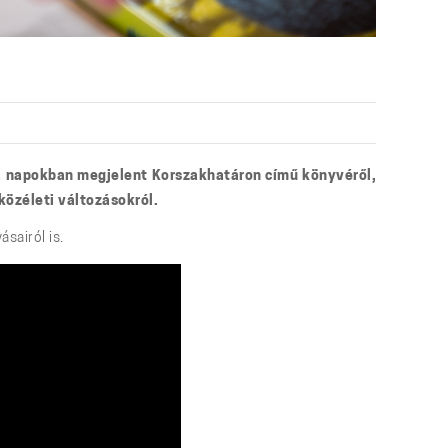
 a napokban megjelent Korszakhatáron című könyvéről,
közéleti változásokról.
sairól is.