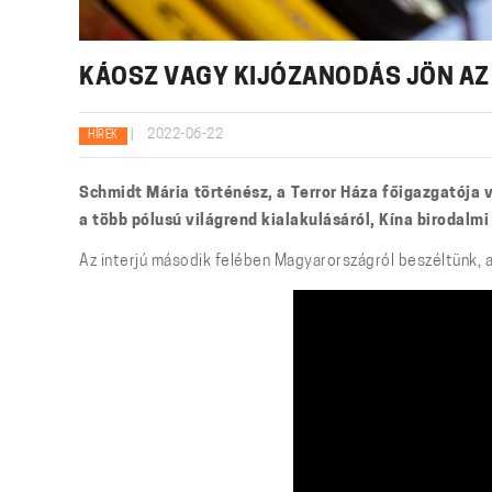
KÁOSZ VAGY KIJÓZANODÁS JÖN AZ
|
2022-06-22
HÍREK
Schmidt Mária történész, a Terror Háza főigazgatója
a több pólusú világrend kialakulásáról, Kína birodalm
Az interjú második felében Magyarországról beszéltünk, a r