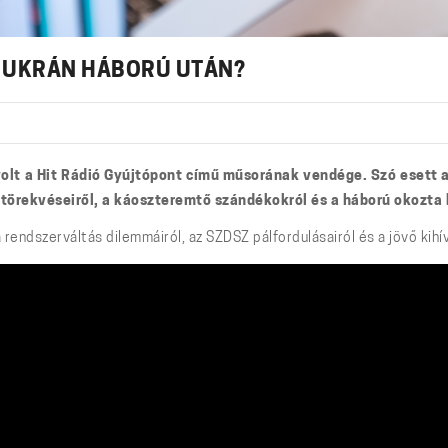
 UKRÁN HÁBORÚ UTÁN?
 volt a Hit Rádió Gyújtópont című műsorának vendége. Szó esett
i törekvéseiről, a káoszteremtő szándékokról és a háború okozta 
endszerváltás dilemmáiról, az SZDSZ pálfordulásairól és a jövő kihívá