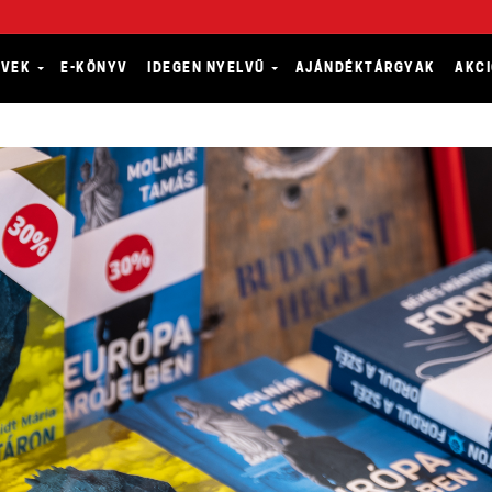
YVEK
E-KÖNYV
IDEGEN NYELVŰ
AJÁNDÉKTÁRGYAK
AKC