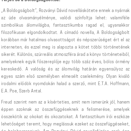
Térjen be a Boldogságboltba!
„A Boldogságbolt”, Rozványi Dávid novelláskötete ennek a nyárnak
az üde olvasmányélménye, valódi színfoltja lehet: valamiféle
szimbolikus álomvilágba, fantasztikumba ragad el, ugyanakkor
filozofikusan elgondolkodtat. A címadó novella, A Boldogságbolt
korábban már hatalmas olvasottságot és népszerűséget ért el az
interneten, és ezzel meg is alapozta a kötet többi történetének
sikerét. Különös, szürreális atmoszféra árad a könyv történeteiből,
amelyeknek egyik főszereplője egy több száz éves, bölcs örmény
kereskedő. A valóság és az álomvilág határán egyensúlyoz az
egyes szám első személyben elmesélt cselekmény. Olyan kiváló
irodalmi elődök nyomdokán halad a szerző, mint E.T.A. Hoffmann,
E.A. Poe, Szerb Antal.
Freud szerint nem az a kísérteties, amit nem ismerünk jól, hanem
éppen azoknak az összefüggéseknek a felismerése, amelyek
összekötik az okokat és okozatokat. A fantasztikum írói eszköze
lehetőséget teremt, hogy meglássuk ezeket az összefüggéseket,