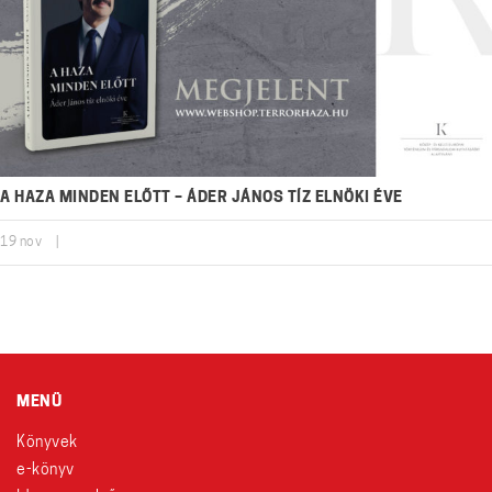
A HAZA MINDEN ELŐTT – ÁDER JÁNOS TÍZ ELNÖKI ÉVE
19
nov
|
MENÜ
Könyvek
e-könyv