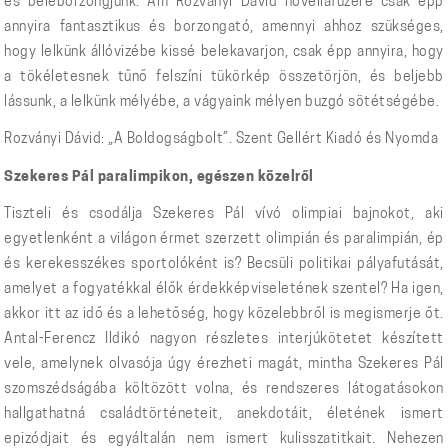
és beleborzongjunk. Ám Rozványi Dávid novellafüzére csak épp
annyira fantasztikus és borzongató, amennyi ahhoz szükséges,
hogy lelkünk állóvizébe kissé belekavarjon, csak épp annyira, hogy
a tökéletesnek tűnő felszíni tükörkép összetörjön, és beljebb
lássunk, a lelkünk mélyébe, a vágyaink mélyen buzgó sötétségébe.
Rozványi Dávid: „A Boldogságbolt”. Szent Gellért Kiadó és Nyomda
Szekeres Pál paralimpikon, egészen közelről
Tiszteli és csodálja Szekeres Pál vívó olimpiai bajnokot, aki
egyetlenként a világon érmet szerzett olimpián és paralimpián, ép
és kerekesszékes sportolóként is? Becsüli politikai pályafutását,
amelyet a fogyatékkal élők érdekképviseletének szentel? Ha igen,
akkor itt az idő és a lehetőség, hogy közelebbről is megismerje őt.
Antal-Ferencz Ildikó nagyon részletes interjúkötetet készített
vele, amelynek olvasója úgy érezheti magát, mintha Szekeres Pál
szomszédságába költözött volna, és rendszeres látogatásokon
hallgathatná családtörténeteit, anekdotáit, életének ismert
epizódjait és egyáltalán nem ismert kulisszatitkait. Nehezen