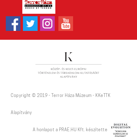
Copyright © 2019 - Terror Háza Múzeum - KKeTTK
Alapítvány
A honlapot a PRAE.HU Kft. készítette