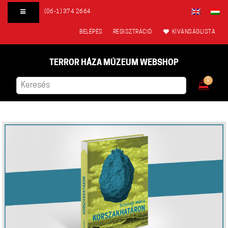
(06-1) 374 2664
BELÉPÉS
REGISZTRÁCIÓ
KÍVÁNSÁGLISTA
TERROR HÁZA MÚZEUM WEBSHOP
0