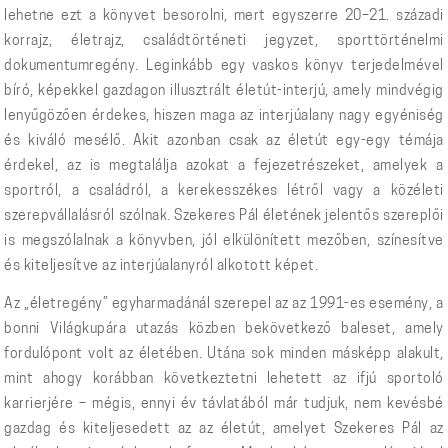
lehetne ezt a könyvet besorolni, mert egyszerre 20–21. századi
korrajz, életrajz, családtörténeti jegyzet, sporttörténelmi
dokumentumregény. Leginkább egy vaskos könyv terjedelmével
bíró, képekkel gazdagon illusztrált életút-interjú, amely mindvégig
lenyűgözően érdekes, hiszen maga az interjúalany nagy egyéniség
és kiváló mesélő. Akit azonban csak az életút egy-egy témája
érdekel, az is megtalálja azokat a fejezetrészeket, amelyek a
sportról, a családról, a kerekesszékes létről vagy a közéleti
szerepvállalásról szólnak. Szekeres Pál életének jelentős szereplői
is megszólalnak a könyvben, jól elkülönített mezőben, színesítve
és kiteljesítve az interjúalanyról alkotott képet.
Az „életregény” egyharmadánál szerepel az az 1991-es esemény, a
bonni Világkupára utazás közben bekövetkező baleset, amely
fordulópont volt az életében. Utána sok minden másképp alakult,
mint ahogy korábban következtetni lehetett az ifjú sportoló
karrierjére – mégis, ennyi év távlatából már tudjuk, nem kevésbé
gazdag és kiteljesedett az az életút, amelyet Szekeres Pál az