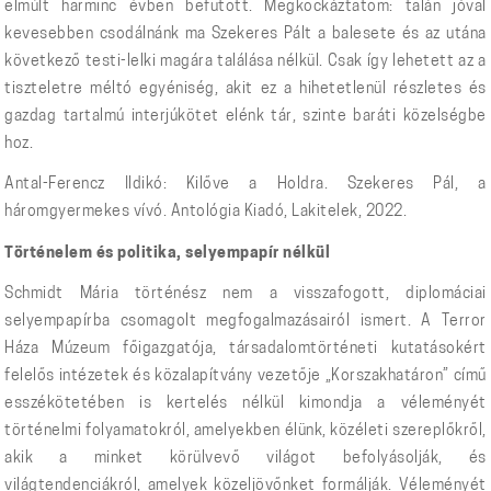
elmúlt harminc évben befutott. Megkockáztatom: talán jóval
kevesebben csodálnánk ma Szekeres Pált a balesete és az utána
következő testi-lelki magára találása nélkül. Csak így lehetett az a
tiszteletre méltó egyéniség, akit ez a hihetetlenül részletes és
gazdag tartalmú interjúkötet elénk tár, szinte baráti közelségbe
hoz.
Antal-Ferencz Ildikó: Kilőve a Holdra. Szekeres Pál, a
háromgyermekes vívó. Antológia Kiadó, Lakitelek, 2022.
Történelem és politika, selyempapír nélkül
Schmidt Mária történész nem a visszafogott, diplomáciai
selyempapírba csomagolt megfogalmazásairól ismert. A Terror
Háza Múzeum főigazgatója, társadalomtörténeti kutatásokért
felelős intézetek és közalapítvány vezetője „Korszakhatáron” című
esszékötetében is kertelés nélkül kimondja a véleményét
történelmi folyamatokról, amelyekben élünk, közéleti szereplőkről,
akik a minket körülvevő világot befolyásolják, és
világtendenciákról, amelyek közeljövőnket formálják. Véleményét