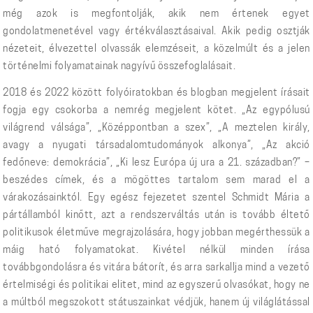
még azok is megfontolják, akik nem értenek egyet
gondolatmenetével vagy értékválasztásaival. Akik pedig osztják
nézeteit, élvezettel olvassák elemzéseit, a közelmúlt és a jelen
történelmi folyamatainak nagyívű összefoglalásait.
2018 és 2022 között folyóiratokban és blogban megjelent írásait
fogja egy csokorba a nemrég megjelent kötet. „Az egypólusú
világrend válsága”, „Középpontban a szex”, „A meztelen király,
avagy a nyugati társadalomtudományok alkonya”, „Az akció
fedőneve: demokrácia”, „Ki lesz Európa új ura a 21. században?” –
beszédes címek, és a mögöttes tartalom sem marad el a
várakozásainktól. Egy egész fejezetet szentel Schmidt Mária a
pártállamból kinőtt, azt a rendszerváltás után is tovább éltető
politikusok életműve megrajzolására, hogy jobban megérthessük a
máig ható folyamatokat. Kivétel nélkül minden írása
továbbgondolásra és vitára bátorít, és arra sarkallja mind a vezető
értelmiségi és politikai elitet, mind az egyszerű olvasókat, hogy ne
a múltból megszokott státuszainkat védjük, hanem új világlátással