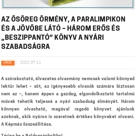
AZ ŐSÖREG ÖRMÉNY, A PARALIMPIKON
ÉS A JÖVŐBE LÁTÓ – HÁROM ERŐS ÉS
„BESZIPPANTÓ” KÖNYV A NYÁRI
SZABADSÁGRA
|
2022-07-11
HÍREK
A szórakoztató, élvezetes olvasmány nemcsak valami könnyed
lektűr lehet – sőt, az igényesebb olvasók számára biztosan
nem az –, hanem éppen a gazdag, elgondolkoztató tartalmú
művek tehetik teljessé a nyári szabadság élményét. Három
könnyen olvasható, magával ragadó könyvet ajánlunk
azoknak, akik nyáron is szeretnek értékes könyveket olvasni.
A Képmás összeállítása.