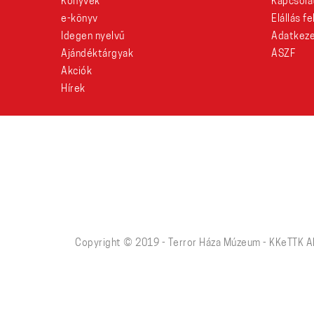
Könyvek
Kapcsola
e-könyv
Elállás f
Idegen nyelvű
Adatkeze
Ajándéktárgyak
ÁSZF
Akciók
Hírek
Copyright © 2019 - Terror Háza Múzeum - KKeTTK A