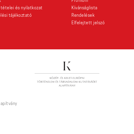
t
Profilom
eltételei és nyilatkozat
Kívánságlista
lési tájékoztató
Rendelések
Elfelejtett jelszó
lapítvány