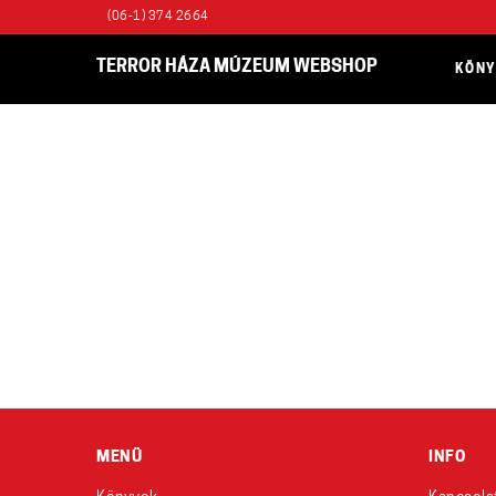
(06-1) 374 2664
TERROR HÁZA MÚZEUM WEBSHOP
KÖN
MENÜ
INFO