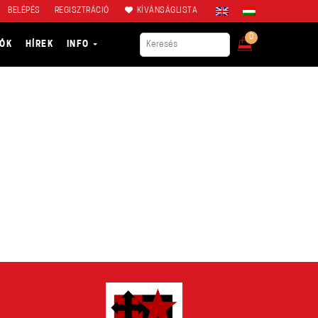
BELÉPÉS
REGISZTRÁCIÓ
KÍVÁNSÁGLISTA
0
IÓK
HÍREK
INFO