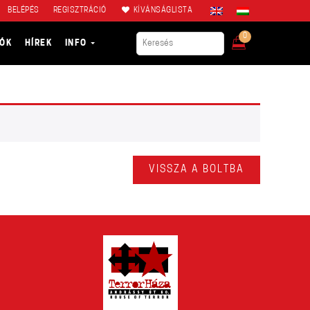
BELÉPÉS
REGISZTRÁCIÓ
KÍVÁNSÁGLISTA
0
IÓK
HÍREK
INFO
VISSZA A BOLTBA