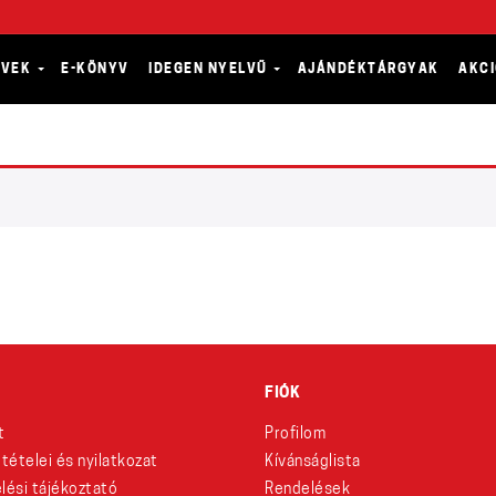
YVEK
E-KÖNYV
IDEGEN NYELVŰ
AJÁNDÉKTÁRGYAK
AKC
FIÓK
t
Profilom
eltételei és nyilatkozat
Kívánságlista
lési tájékoztató
Rendelések