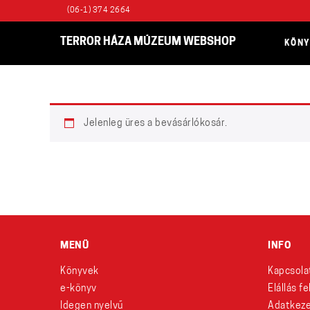
(06-1) 374 2664
TERROR HÁZA MÚZEUM WEBSHOP
KÖN
Jelenleg üres a bevásárlókosár.
MENÜ
INFO
Könyvek
Kapcsola
e-könyv
Elállás f
Idegen nyelvű
Adatkeze