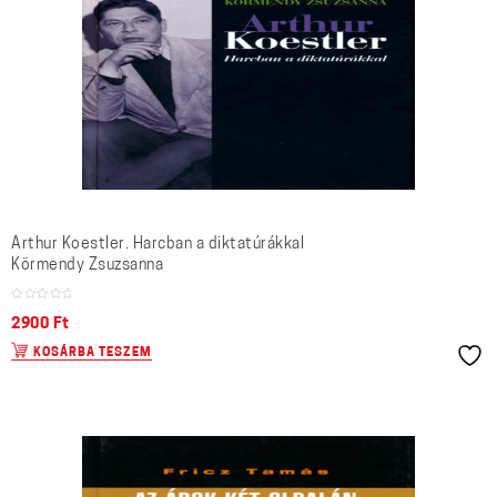
Arthur Koestler. Harcban a diktatúrákkal
Körmendy Zsuzsanna
2900
Ft
KOSÁRBA TESZEM