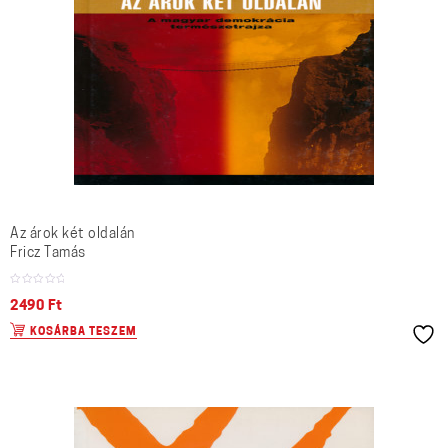
Az árok két oldalán
Fricz Tamás
2490
Ft
KOSÁRBA TESZEM