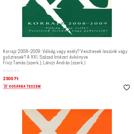
Korrajz 2008–2009. Válság vagy esély? Vesztesek leszünk vagy
győztesek? A XXI. Század Intézet évkönyve
Fricz Tamás (szerk.), Lánczi András (szerk.)
2300
Ft
KOSÁRBA TESZEM