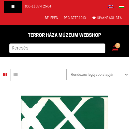
(06-1) 374 2664
BELÉPÉS
REGISZTRÁCIÓ
KÍVÁNSÁGLISTA
TERROR HÁZA MÚZEUM WEBSHOP
0