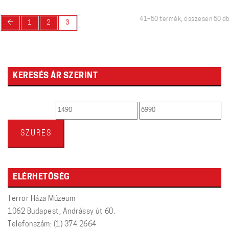
41–50 termék, összesen 50 db
←
1
2
3
KERESÉS ÁR SZERINT
Min
Max
ár
ár
SZŰRÉS
ELÉRHETŐSÉG
Terror Háza Múzeum
1062 Budapest, Andrássy út 60.
Telefonszám: (1) 374 2664