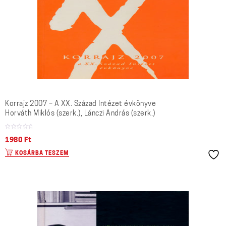
Korrajz 2007 – A XX. Század Intézet évkönyve
Horváth Miklós (szerk.), Lánczi András (szerk.)
1980
Ft
KOSÁRBA TESZEM