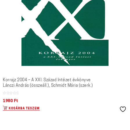
Korrajz 2004 – A XXI. Század Intézet évkönyve
Lánczi András (összeáll.), Schmidt Mária (szerk.)
1980
Ft
KOSÁRBA TESZEM