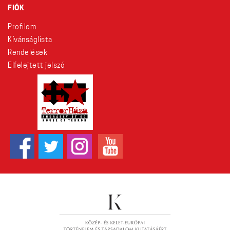
FIÓK
Profilom
Kívánságlista
Rendelések
Elfelejtett jelszó