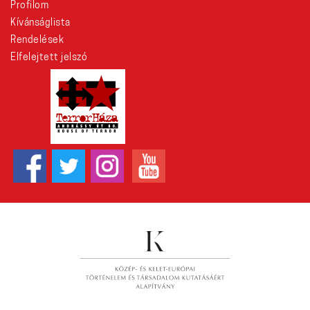
Profilom
Kívánságlista
Rendelések
Elfelejtett jelszó