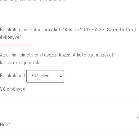
Jelenleg nincsenek értékelések.
Értékeld elsőként a terméket: “Korrajz 2007 – A XX. Század Intézet
évkönyve”
Az e-mail címet nem tesszük közzé.
A kötelező mezőket
*
karakterrel jelöltük
Értékelésed
Véleményed
Név
*