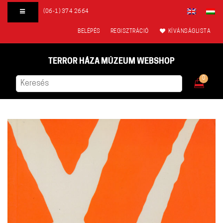
(06-1) 374 2664
BELÉPÉS
REGISZTRÁCIÓ
KÍVÁNSÁGLISTA
TERROR HÁZA MÚZEUM WEBSHOP
0