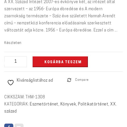
A XX. Század Intézet 2007-es évkönyve két, az intézet által
szervezett – az 1956- Európa ébredése és A modern
zsarnokság természete – Száz éve született Hannah Arendt
című – nemzetközi konferencia előadásainak szerkesztett
változatát adja közre. 1956 – Európa ébredése. Ezzel a cím ...
Készleten
Korrajz
KOSÁRBA TESZEM
2007
–
Kívánságlistához ad
Compare
A
XX.
Század
CIKKSZÁM:
THM-1308
Intézet
KATEGÓRIÁK:
Eszmetörténet
,
Könyvek
,
Politikatörténet
,
XX.
évkönyve
század
mennyiség