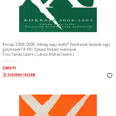
Korrajz 2008–2009. Válság vagy esély? Vesztesek leszünk vagy
győztesek? A XXI. Század Intézet évkönyve
Fricz Tamás (szerk.), Lánczi András (szerk.)
2300
Ft
KOSÁRBA TESZEM