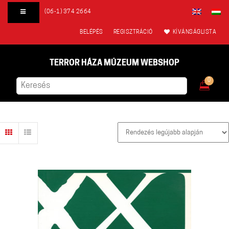
(06-1) 374 2664
BELÉPÉS
REGISZTRÁCIÓ
KÍVÁNSÁGLISTA
TERROR HÁZA MÚZEUM WEBSHOP
0