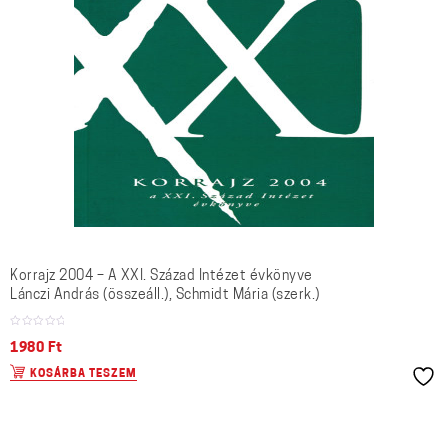
Korrajz 2004 – A XXI. Század Intézet évkönyve
Lánczi András (összeáll.), Schmidt Mária (szerk.)
1980
Ft
KOSÁRBA TESZEM