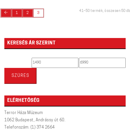
41–50 termék, összesen 50 db
←
1
2
3
KERESÉS ÁR SZERINT
Min
Max
ár
ár
SZŰRÉS
ELÉRHETŐSÉG
Terror Háza Múzeum
1062 Budapest, Andrássy út 60.
Telefonszám: (1) 374 2664