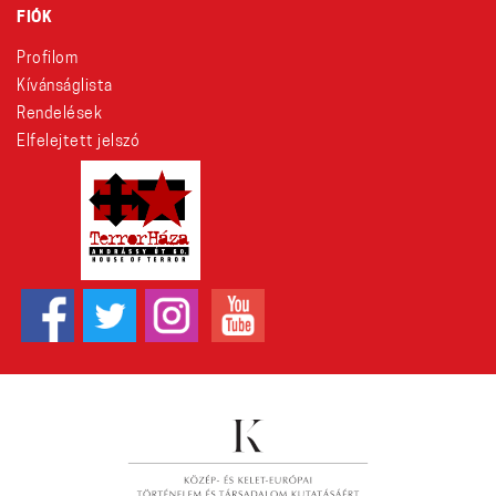
FIÓK
Profilom
Kívánságlista
Rendelések
Elfelejtett jelszó