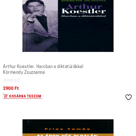
Arthur Koestler. Harcban a diktatúrákkal
Körmendy Zsuzsanna
2900
Ft
KOSÁRBA TESZEM