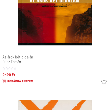
Az árok két oldalán
Fricz Tamás
2490
Ft
KOSÁRBA TESZEM