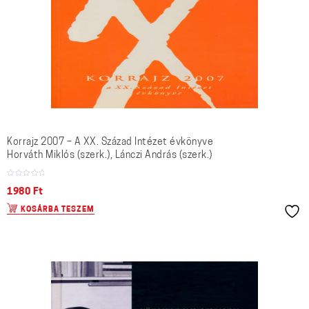
Korrajz 2007 – A XX. Század Intézet évkönyve
Horváth Miklós (szerk.), Lánczi András (szerk.)
1980
Ft
KOSÁRBA TESZEM