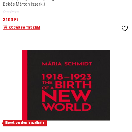
Békés Márton (szerk.)
3100
Ft
KOSÁRBA TESZEM
Ebook version is available