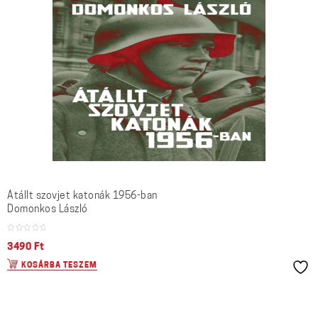
Átállt szovjet katonák 1956-ban
Domonkos László
3490
Ft
KOSÁRBA TESZEM