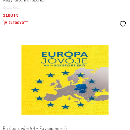
Nagy Katerina (szerk.)
3100
Ft
ELFOGYOTT
Európa jövője V4 – Egység és erő