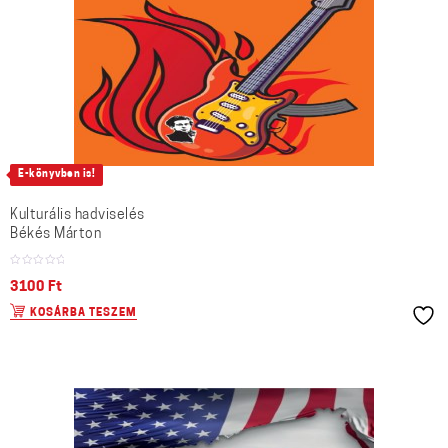
E-könyvben is!
Kulturális hadviselés
Békés Márton
3100
Ft
KOSÁRBA TESZEM