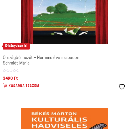
E-könyvben is!
Országból hazát – Harminc éve szabadon
Schmidt Mária
3490
Ft
KOSÁRBA TESZEM