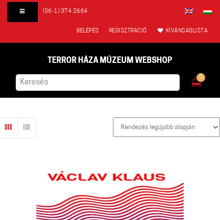
(06-1) 374 2664
BELÉPÉS
REGISZTRÁCIÓ
KÍVÁNSÁGLISTA
TERROR HÁZA MÚZEUM WEBSHOP
0