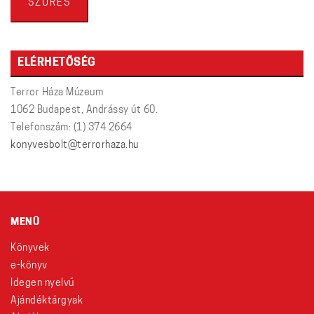
SZŰRÉS
ELÉRHETŐSÉG
Terror Háza Múzeum
1062 Budapest, Andrássy út 60.
Telefonszám: (1) 374 2664
konyvesbolt@terrorhaza.hu
MENÜ
Könyvek
e-könyv
Idegen nyelvű
Ajándéktárgyak