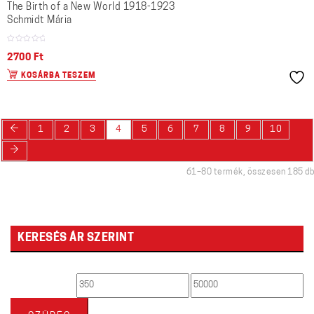
The Birth of a New World 1918-1923
Schmidt Mária
2700
Ft
KOSÁRBA TESZEM
←
1
2
3
4
5
6
7
8
9
10
→
61–80 termék, összesen 185 db
KERESÉS ÁR SZERINT
Min
Max
ár
ár