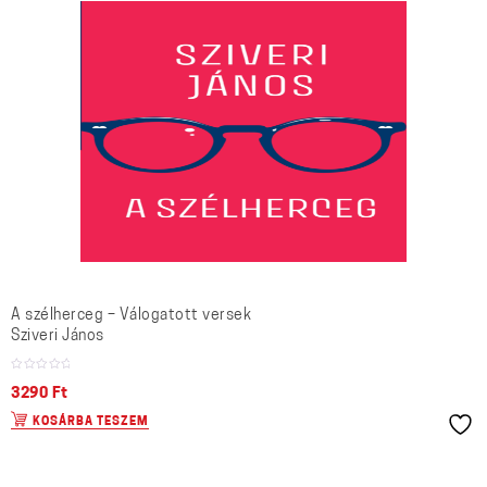
A szélherceg – Válogatott versek
Sziveri János
3290
Ft
KOSÁRBA TESZEM