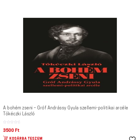
A bohém zseni – Gróf Andrássy Gyula szellemi-politikai arcéle
Tőkéczki László
3500
Ft
KOSÁRBA TESZEM