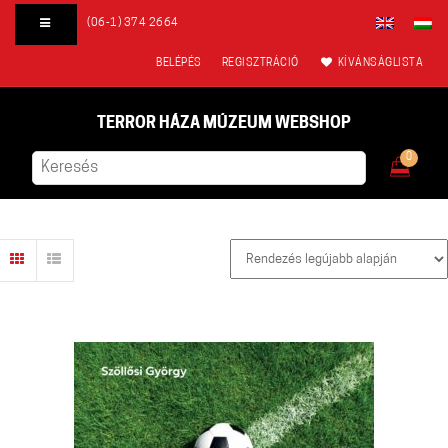
(06-1) 374 2664
BELÉPÉS
REGISZTRÁCIÓ
KÍVÁNSÁGLISTA
TERROR HÁZA MÚZEUM WEBSHOP
0