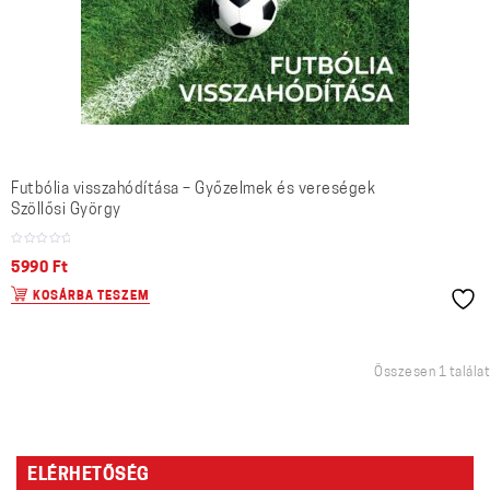
Futbólia visszahódítása – Győzelmek és vereségek
Szöllősi György
5990
Ft
KOSÁRBA TESZEM
Összesen 1 találat
ELÉRHETŐSÉG