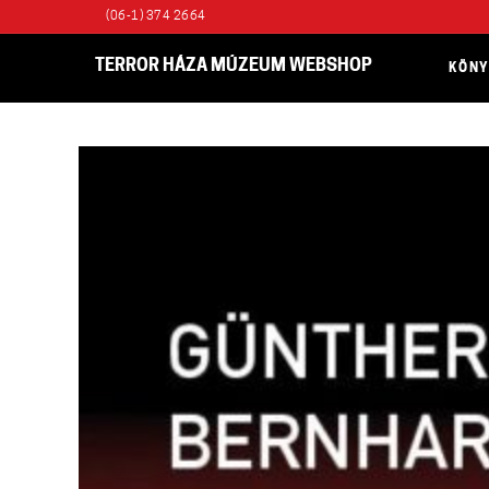
(06-1) 374 2664
TERROR HÁZA MÚZEUM WEBSHOP
KÖN