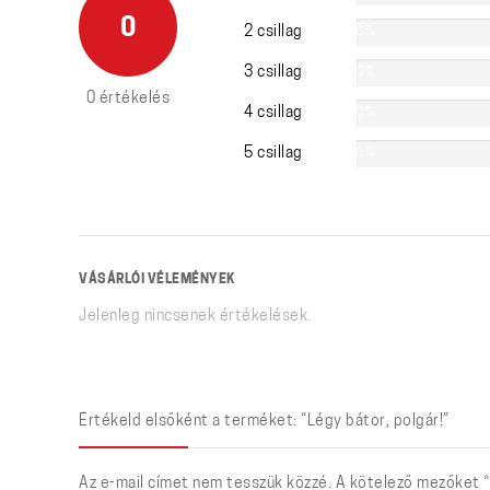
0
2 csillag
0%
3 csillag
0%
0 értékelés
4 csillag
0%
5 csillag
0%
VÁSÁRLÓI VÉLEMÉNYEK
Jelenleg nincsenek értékelések.
Értékeld elsőként a terméket: “Légy bátor, polgár!”
Az e-mail címet nem tesszük közzé.
A kötelező mezőket
*