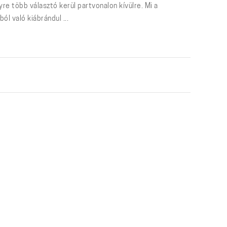
e több választó kerül partvonalon kívülre. Mi a
l való kiábrándul ...