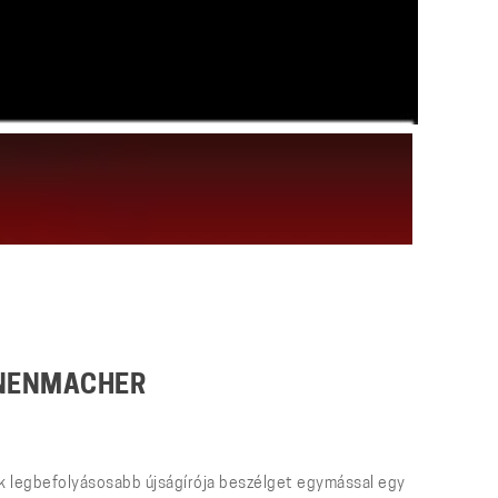
NENMACHER
ik legbefolyásosabb újságírója beszélget egymással egy