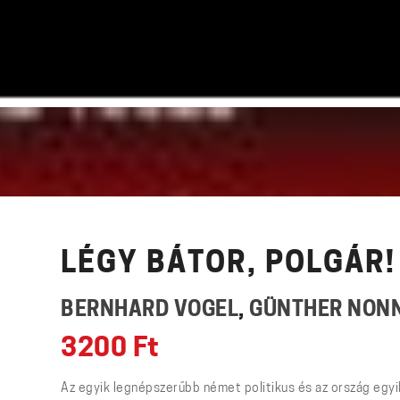
LÉGY BÁTOR, POLGÁR!
BERNHARD VOGEL
,
GÜNTHER NON
3200
Ft
Az egyik legnépszerűbb német politikus és az ország egy