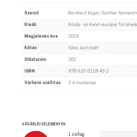
Szerző
Bernhard Vogel, Günther Nonnenm
Kiadó
Közép- és Kelet-európai Történel
Megjelenés éve
2016
Kötés
füles, kartonált
Oldalszám
302
ISBN
978-615-5118-43-2
Várható szállítás
2-6 munkanap
VÁSÁRLÓI VÉLEMÉNYEK
1 csillag
0%