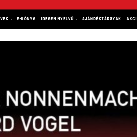
YVEK
E-KÖNYV
IDEGEN NYELVŰ
AJÁNDÉKTÁRGYAK
AKC