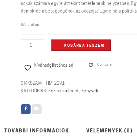
sokak számára egyre áttekinthetetlenebb helyzetben. Egyr
demokrácia betegségének az okozója? Egyre nő a politikábó
Készleten
Légy
KOSÁRBA TESZEM
bátor,
polgár!
Kívánságlistához ad
Compare
mennyiség
CIKKSZÁM:
THM-2291
KATEGÓRIÁK:
Eszmetörténet
,
Könyvek
TOVÁBBI INFORMÁCIÓK
VÉLEMÉNYEK (0)